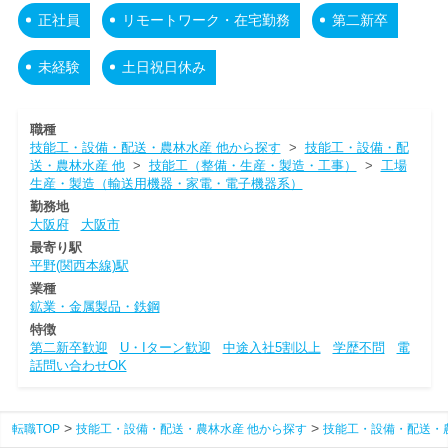
正社員
リモートワーク・在宅勤務
第二新卒
未経験
土日祝日休み
職種
技能工・設備・配送・農林水産 他から探す
>
技能工・設備・配
送・農林水産 他
>
技能工（整備・生産・製造・工事）
>
工場
生産・製造（輸送用機器・家電・電子機器系）
勤務地
大阪府
大阪市
最寄り駅
平野(関西本線)駅
業種
鉱業・金属製品・鉄鋼
特徴
第二新卒歓迎
U・Iターン歓迎
中途入社5割以上
学歴不問
電
話問い合わせOK
転職TOP
技能工・設備・配送・農林水産 他から探す
技能工・設備・配送・