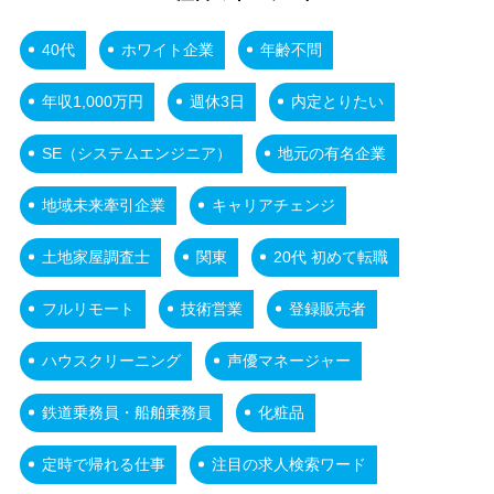
40代
ホワイト企業
年齢不問
年収1,000万円
週休3日
内定とりたい
SE（システムエンジニア）
地元の有名企業
地域未来牽引企業
キャリアチェンジ
土地家屋調査士
関東
20代 初めて転職
フルリモート
技術営業
登録販売者
ハウスクリーニング
声優マネージャー
鉄道乗務員・船舶乗務員
化粧品
定時で帰れる仕事
注目の求人検索ワード