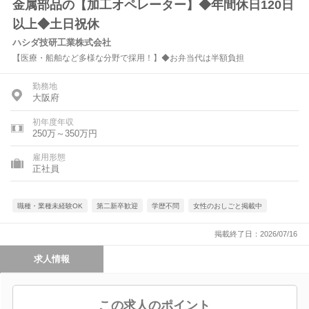
金属部品の【加工オペレーター】◆年間休日120日
以上◆土日祝休
ハシダ技研工業株式会社
【医療・船舶など多様な分野で採用！】◆お弁当代は半額負担
勤務地
大阪府
初年度年収
250万～350万円
雇用形態
正社員
職種・業種未経験OK
第二新卒歓迎
学歴不問
女性のおしごと掲載中
掲載終了日：2026/07/16
求人情報
この求人のポイント