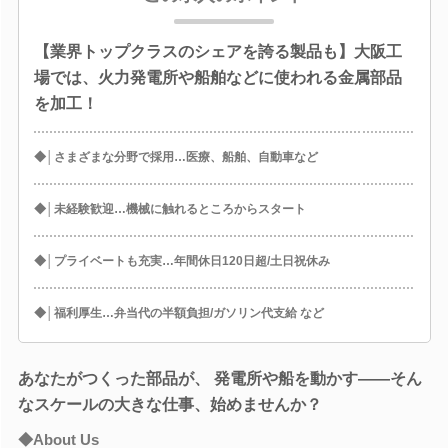
【業界トップクラスのシェアを誇る製品も】大阪工
場では、火力発電所や船舶などに使われる金属部品
を加工！
◆│さまざまな分野で採用…医療、船舶、自動車など
◆│未経験歓迎…機械に触れるところからスタート
◆│プライベートも充実…年間休日120日超/土日祝休み
◆│福利厚生…弁当代の半額負担/ガソリン代支給 など
あなたがつくった部品が、 発電所や船を動かす――そん
なスケールの大きな仕事、始めませんか？
◆About Us