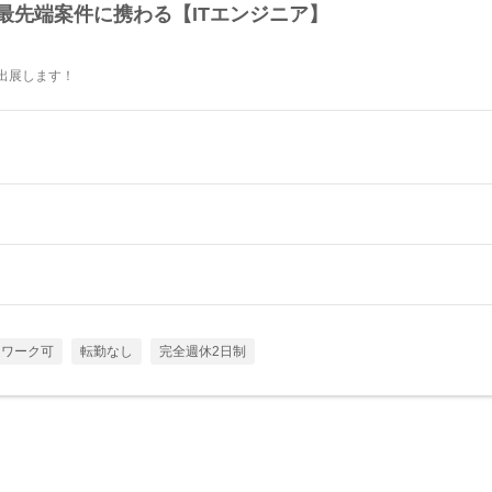
最先端案件に携わる【ITエンジニア】
に出展します！
トワーク可
転勤なし
完全週休2日制