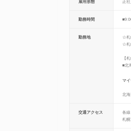
雇用形態
正社
勤務時間
■9:
勤務地
☆札
☆札
【札
■北
マイ
北海
交通アクセス
各線
札幌