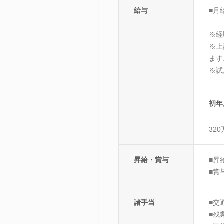
給与
■月
※経
※上
ます
※試
初年
32
昇給・賞与
■昇
■賞
諸手当
■交
■残