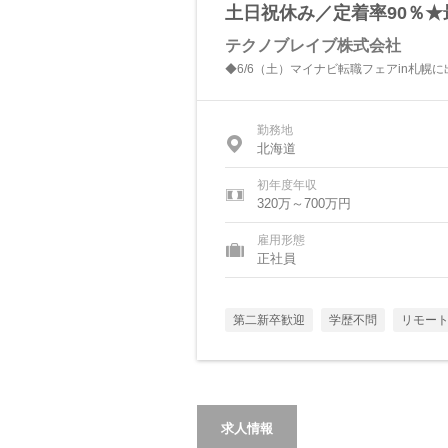
土日祝休み／定着率90％★
テクノブレイブ株式会社
◆6/6（土）マイナビ転職フェアin札幌
勤務地
北海道
初年度年収
320万～700万円
雇用形態
正社員
第二新卒歓迎
学歴不問
リモー
求人情報