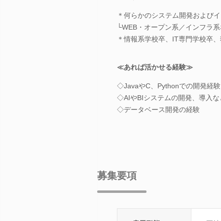
＊何らかのシステム開発およびイ
└WEB・オープン系／インフラ
＊情報系学校卒、IT専門学校卒
≪あれば活かせる経験≫
◇JavaやC、Pythonでの開発経験
◇AIやBIシステムの開発、導入
◇データベース開発の経験
募集要項