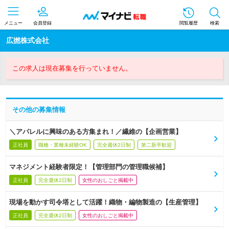
メニュー
会員登録
閲覧履歴
検索
広撚株式会社
この求人は現在募集を行っていません。
その他の募集情報
＼アパレルに興味のある方集まれ！／繊維の【企画営業】
正社員
職種・業種未経験OK
完全週休2日制
第二新卒歓迎
マネジメント経験者限定！【管理部門の管理職候補】
正社員
完全週休2日制
女性のおしごと掲載中
現場を動かす司令塔として活躍！織物・編物製造の【生産管理】
正社員
完全週休2日制
女性のおしごと掲載中