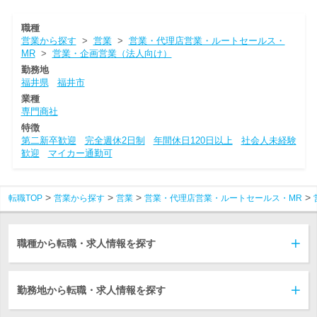
職種
営業から探す
>
営業
>
営業・代理店営業・ルートセールス・
MR
>
営業・企画営業（法人向け）
勤務地
福井県
福井市
業種
専門商社
特徴
第二新卒歓迎
完全週休2日制
年間休日120日以上
社会人未経験
歓迎
マイカー通勤可
転職TOP
営業から探す
営業
営業・代理店営業・ルートセールス・MR
職種から転職・求人情報を探す
勤務地から転職・求人情報を探す