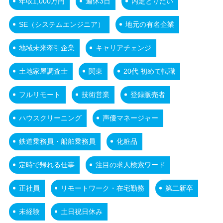
年収1,000万円
週休3日
内定とりたい
SE（システムエンジニア）
地元の有名企業
地域未来牽引企業
キャリアチェンジ
土地家屋調査士
関東
20代 初めて転職
フルリモート
技術営業
登録販売者
ハウスクリーニング
声優マネージャー
鉄道乗務員・船舶乗務員
化粧品
定時で帰れる仕事
注目の求人検索ワード
正社員
リモートワーク・在宅勤務
第二新卒
未経験
土日祝日休み