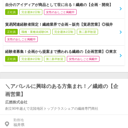
自分のアイディアが商品として世に出る！繊維の【企画・開発】
正社員
完全週休2日制
女性のおしごと掲載中
貿易関連経験者限定！繊維業界で企画～販売【貿易営業】◎福井
正社員
職種・業種未経験OK
完全週休2日制
第二新卒歓迎
女性のおしごと掲載中
経験者募集！企画から提案まで携われる繊維の【企画営業】◎東京
正社員
完全週休2日制
第二新卒歓迎
女性のおしごと掲載中
＼アパレルに興味のある方集まれ！／繊維の【企
画営業】
広撚株式会社
創立90年越えで北陸地区トップクラスシェアの繊維専門商社
勤務地
福井県