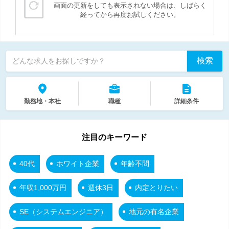
画面の更新をしても表示されない場合は、しばらく
経ってから再度お試しください。
検索
どんな求人をお探しですか？
勤務地・本社
職種
詳細条件
注目のキーワード
40代
ホワイト企業
年齢不問
年収1,000万円
週休3日
内定とりたい
SE（システムエンジニア）
地元の有名企業