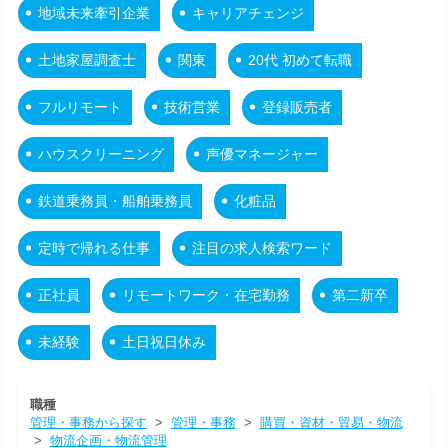
地域未来牽引企業
キャリアチェンジ
土地家屋調査士
関東
20代 初めて転職
フルリモート
技術営業
登録販売者
ハウスクリーニング
声優マネージャー
鉄道乗務員・船舶乗務員
化粧品
定時で帰れる仕事
注目の求人検索ワード
正社員
リモートワーク・在宅勤務
第二新卒
未経験
土日祝日休み
職種
管理・事務から探す
>
管理・事務
>
購買・資材・貿易・物流
>
物流企画・物流管理