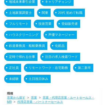
地域未来牽引企業
キャリアチェンジ
土地家屋調査士
関東
20代 初めて転職
フルリモート
技術営業
登録販売者
ハウスクリーニング
声優マネージャー
鉄道乗務員・船舶乗務員
化粧品
定時で帰れる仕事
注目の求人検索ワード
正社員
リモートワーク・在宅勤務
第二新卒
未経験
土日祝日休み
職種
営業から探す
>
営業
>
営業・代理店営業・ルートセールス・
MR
>
代理店営業・パートナーセールス