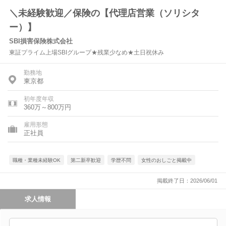
＼未経験歓迎／保険の【代理店営業（ソリシタ
ー）】
SBI損害保険株式会社
東証プライム上場SBIグループ★残業少なめ★土日祝休み
勤務地
東京都
初年度年収
360万～800万円
雇用形態
正社員
職種・業種未経験OK
第二新卒歓迎
学歴不問
女性のおしごと掲載中
掲載終了日：2026/06/01
求人情報