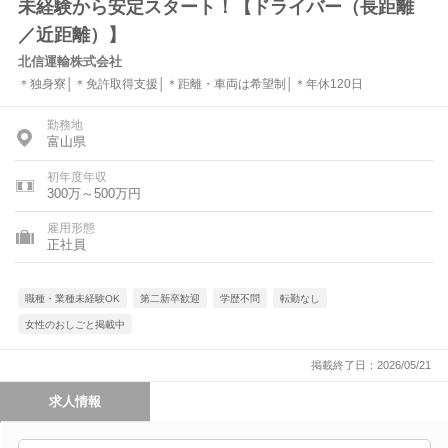
未経験から安定スタート！【ドライバー（長距離
／近距離）】
北信運輸株式会社
＊独身寮│＊免許取得支援│＊距離・車両は希望制│＊年休120日
勤務地
富山県
初年度年収
300万～500万円
雇用形態
正社員
職種・業種未経験OK
第二新卒歓迎
学歴不問
転勤なし
女性のおしごと掲載中
掲載終了日：2026/05/21
求人情報