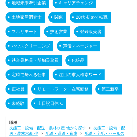
地域未来牽引企業
キャリアチェンジ
土地家屋調査士
関東
20代 初めて転職
フルリモート
技術営業
登録販売者
ハウスクリーニング
声優マネージャー
鉄道乗務員・船舶乗務員
化粧品
定時で帰れる仕事
注目の求人検索ワード
正社員
リモートワーク・在宅勤務
第二新卒
未経験
土日祝日休み
職種
技能工・設備・配送・農林水産 他から探す
>
技能工・設備・配
送・農林水産 他
>
配送・運送・倉庫
>
配送・宅配・セールス