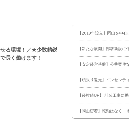
【2019年設立】岡山を中心
【新たな展開】部署新設に
かせる環境！／★少数精鋭
着で長く働けます！
【安定経営基盤】公共案件
【頑張り還元】インセンテ
【経験値UP】 計装工事に
【岡山密着】転勤はなく、