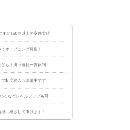
に年間150件以上の案件実績
伴うオープニング募集！
なども手掛け自社一貫体制！
ィブ制度導入も準備中です
携わるなどレベルアップも可
地域に根ざして働けます！