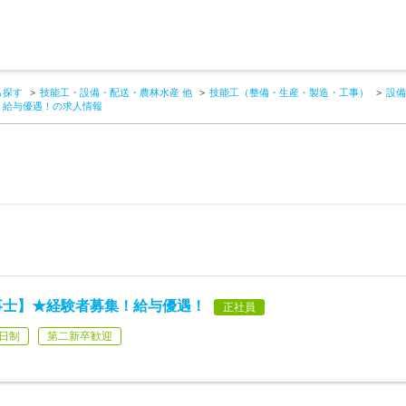
ら探す
技能工・設備・配送・農林水産 他
技能工（整備・生産・製造・工事）
設備
！給与優遇！の求人情報
事士】★経験者募集！給与優遇！
正社員
日制
第二新卒歓迎