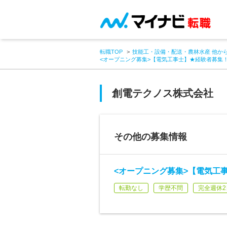
転職TOP
技能工・設備・配送・農林水産 他か
<オープニング募集>【電気工事士】★経験者募集
創電テクノス株式会社
その他の募集情報
<オープニング募集>【電気工
転勤なし
学歴不問
完全週休2