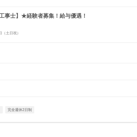
気工事士】★経験者募集！給与優遇！
日（土日祝）
し
完全週休2日制