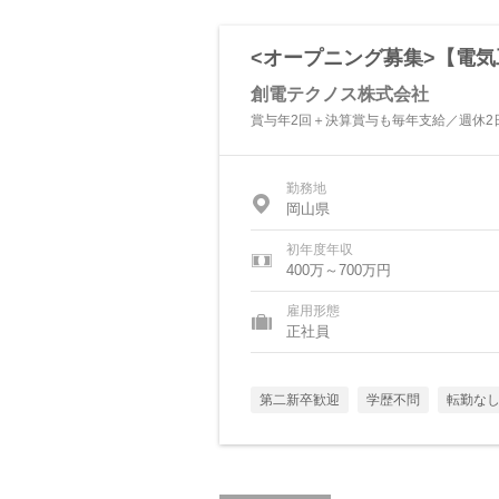
<オープニング募集>【電
創電テクノス株式会社
賞与年2回＋決算賞与も毎年支給／週休2
勤務地
岡山県
初年度年収
400万～700万円
雇用形態
正社員
第二新卒歓迎
学歴不問
転勤な