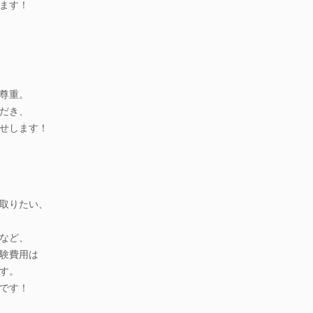
ます！
尊重。
だき、
せします！
取りたい、
など、
験費用は
す。
です！