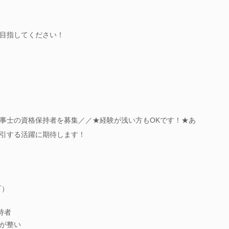
目指してください！
事士の資格保持者を募集／／★経験が浅い方もOKです！★あ
引する活躍に期待します！
可）
持者
が整い