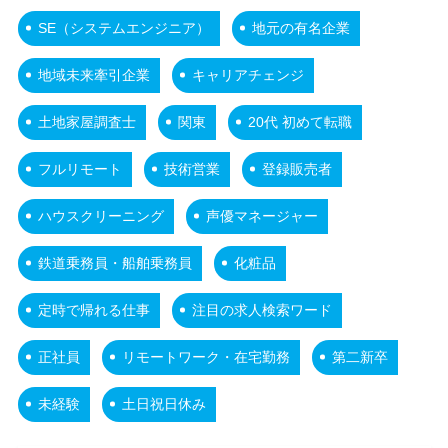
SE（システムエンジニア）
地元の有名企業
地域未来牽引企業
キャリアチェンジ
土地家屋調査士
関東
20代 初めて転職
フルリモート
技術営業
登録販売者
ハウスクリーニング
声優マネージャー
鉄道乗務員・船舶乗務員
化粧品
定時で帰れる仕事
注目の求人検索ワード
正社員
リモートワーク・在宅勤務
第二新卒
未経験
土日祝日休み