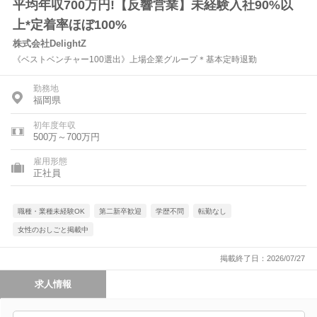
平均年収700万円!【反響営業】未経験入社90%以
上*定着率ほぼ100%
株式会社DelightZ
《ベストベンチャー100選出》上場企業グループ＊基本定時退勤
勤務地
福岡県
初年度年収
500万～700万円
雇用形態
正社員
職種・業種未経験OK
第二新卒歓迎
学歴不問
転勤なし
女性のおしごと掲載中
掲載終了日：2026/07/27
求人情報