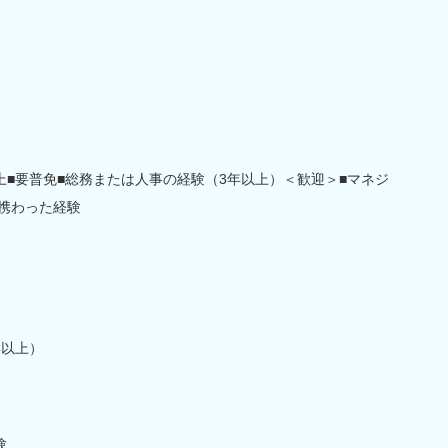
上■要普免■総務または人事の経験（3年以上）＜歓迎＞■マネジ
に携わった経験
年以上）
験