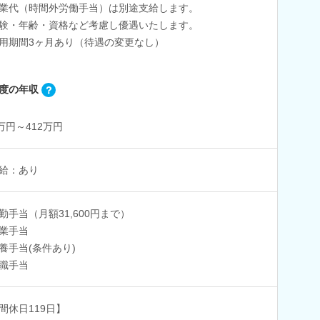
業代（時間外労働手当）は別途支給します。
験・年齢・資格など考慮し優遇いたします。
用期間3ヶ月あり（待遇の変更なし）
度の年収
0万円～412万円
給：あり
勤手当（月額31,600円まで）
業手当
養手当(条件あり)
職手当
間休日119日】