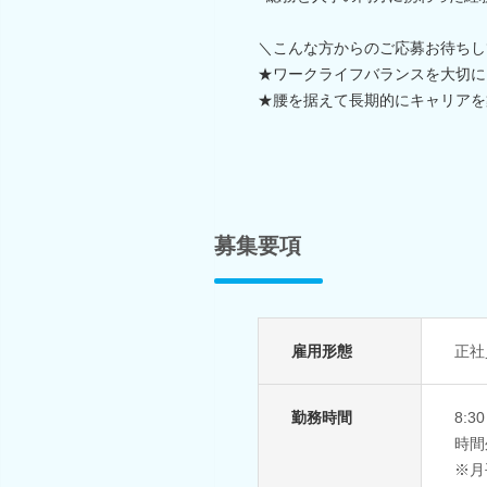
＼こんな方からのご応募お待ちし
★ワークライフバランスを大切に
★腰を据えて長期的にキャリアを
募集要項
雇用形態
正社
勤務時間
8:
時間
※月