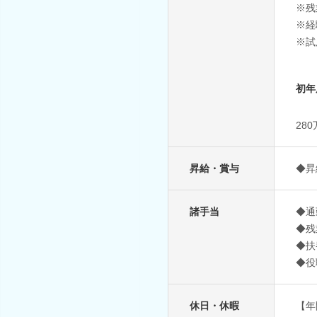
※残
※経
※試
初年
28
昇給・賞与
◆昇
諸手当
◆通
◆残
◆扶
◆役
休日・休暇
【年