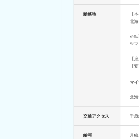
勤務地
【本
北海
※転
※マ
【雇
【変
マイ
北海
交通アクセス
千歳
給与
月給2