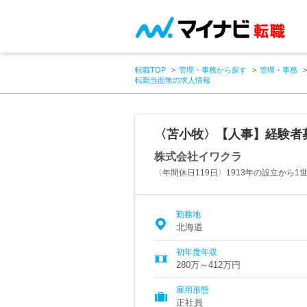
転職TOP
管理・事務から探す
管理・事務
転勤当面無の求人情報
〈苫小牧〉【人事】経験者
株式会社イワクラ
〈年間休日119日〉1913年の設立から
勤務地
北海道
初年度年収
280万～412万円
雇用形態
正社員