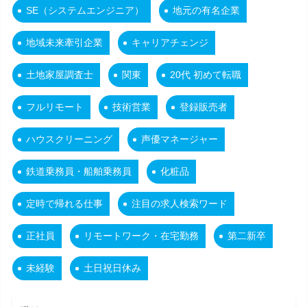
SE（システムエンジニア）
地元の有名企業
地域未来牽引企業
キャリアチェンジ
土地家屋調査士
関東
20代 初めて転職
フルリモート
技術営業
登録販売者
ハウスクリーニング
声優マネージャー
鉄道乗務員・船舶乗務員
化粧品
定時で帰れる仕事
注目の求人検索ワード
正社員
リモートワーク・在宅勤務
第二新卒
未経験
土日祝日休み