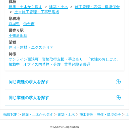
職種
建築・土木から探す
>
建築・土木
>
施工管理・設備・環境保全
>
土木施工管理・工事監理者
勤務地
宮城県
仙台市
最寄り駅
小鶴新田駅
業種
住宅・建材・エクステリア
特徴
オンライン面談可
資格取得支援・手当あり
「女性のおしごと」
掲載中
オフィス内禁煙・分煙
業界経験者優遇
同じ職種の求人を探す
同じ業種の求人を探す
転職TOP
建築・土木から探す
建築・土木
施工管理・設備・環境保全
土
© Mynavi Corporation