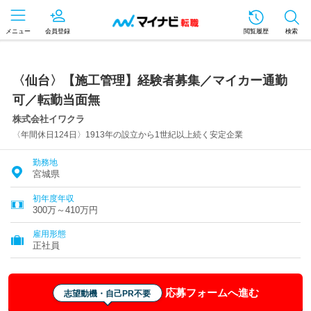
メニュー
会員登録
閲覧履歴
検索
〈仙台〉【施工管理】経験者募集／マイカー通勤
可／転勤当面無
株式会社イワクラ
〈年間休日124日〉1913年の設立から1世紀以上続く安定企業
勤務地
宮城県
初年度年収
300万～410万円
雇用形態
正社員
応募フォームへ進む
志望動機・自己PR不要