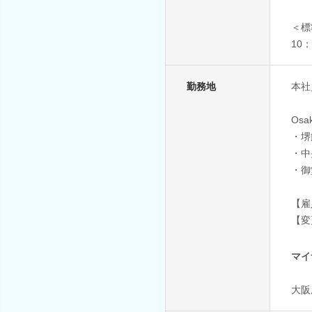
＜標
10：
勤務地
本社
Osak
・堺
・中
・御
【雇
【変
マイ
大阪