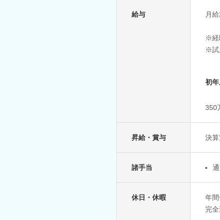
給与
月給2
※経
※試
初年
35
昇給・賞与
決算
諸手当
通
休日・休暇
年間
完全