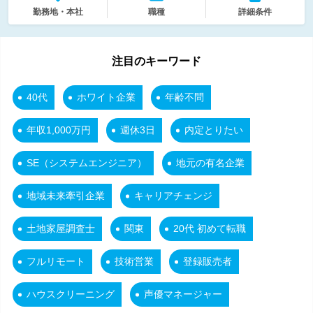
勤務地・本社
職種
詳細条件
注目のキーワード
40代
ホワイト企業
年齢不問
年収1,000万円
週休3日
内定とりたい
SE（システムエンジニア）
地元の有名企業
地域未来牽引企業
キャリアチェンジ
土地家屋調査士
関東
20代 初めて転職
フルリモート
技術営業
登録販売者
ハウスクリーニング
声優マネージャー