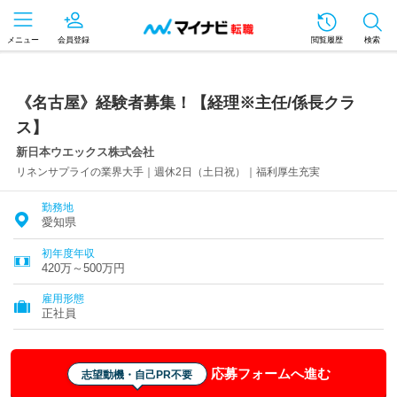
メニュー
会員登録
閲覧履歴
検索
《名古屋》経験者募集！【経理※主任/係長クラ
ス】
新日本ウエックス株式会社
リネンサプライの業界大手｜週休2日（土日祝）｜福利厚生充実
勤務地
愛知県
初年度年収
420万～500万円
雇用形態
正社員
応募フォームへ進む
志望動機・自己PR不要