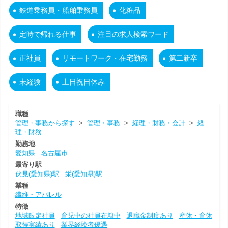
鉄道乗務員・船舶乗務員
化粧品
定時で帰れる仕事
注目の求人検索ワード
正社員
リモートワーク・在宅勤務
第二新卒
未経験
土日祝日休み
職種
管理・事務から探す
>
管理・事務
>
経理・財務・会計
>
経
理・財務
勤務地
愛知県
名古屋市
最寄り駅
伏見(愛知県)駅
栄(愛知県)駅
業種
繊維・アパレル
特徴
地域限定社員
育児中の社員在籍中
退職金制度あり
産休・育休
取得実績あり
業界経験者優遇