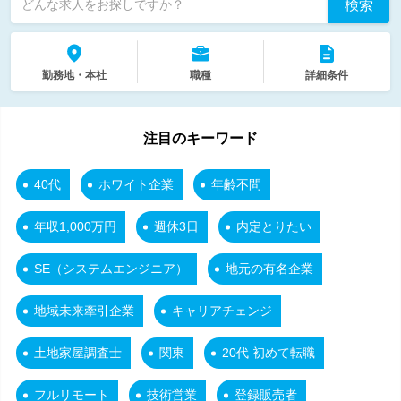
検索
どんな求人をお探しですか？
勤務地・本社
職種
詳細条件
注目のキーワード
40代
ホワイト企業
年齢不問
年収1,000万円
週休3日
内定とりたい
SE（システムエンジニア）
地元の有名企業
地域未来牽引企業
キャリアチェンジ
土地家屋調査士
関東
20代 初めて転職
フルリモート
技術営業
登録販売者