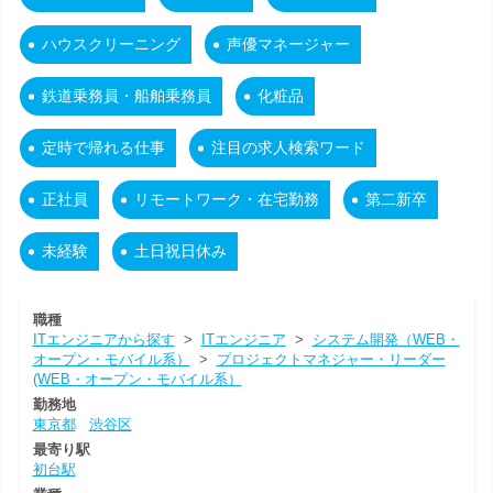
ハウスクリーニング
声優マネージャー
鉄道乗務員・船舶乗務員
化粧品
定時で帰れる仕事
注目の求人検索ワード
正社員
リモートワーク・在宅勤務
第二新卒
未経験
土日祝日休み
職種
ITエンジニアから探す
>
ITエンジニア
>
システム開発（WEB・
オープン・モバイル系）
>
プロジェクトマネジャー・リーダー
(WEB・オープン・モバイル系）
勤務地
東京都
渋谷区
最寄り駅
初台駅