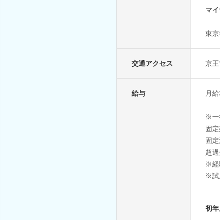
マイ
東京
交通アクセス
京王
給与
月給3
※一
固定
固定
超過
※経
※試
初年