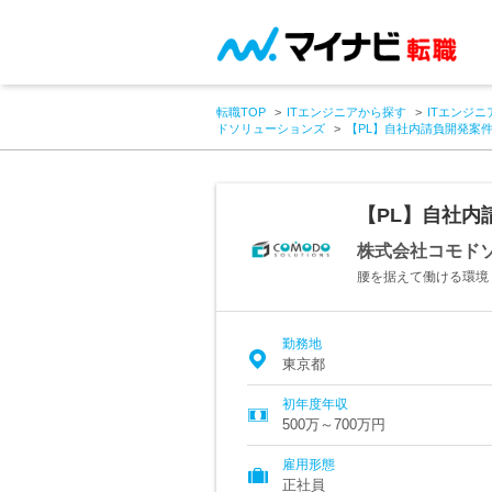
転職TOP
ITエンジニアから探す
ITエンジニ
ドソリューションズ
【PL】自社内請負開発案
【PL】自社内
株式会社コモド
腰を据えて働ける環境＊
勤務地
東京都
初年度年収
500万～700万円
雇用形態
正社員