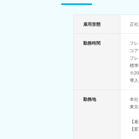
雇用形態
正社
勤務時間
フレ
コア
フレ
標準
※2
導入
勤務地
本社
東京
【雇
【変