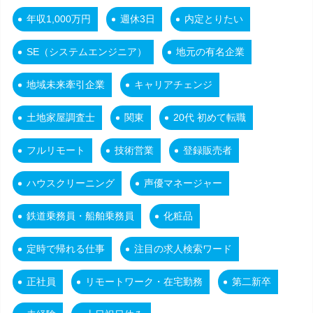
年収1,000万円
週休3日
内定とりたい
SE（システムエンジニア）
地元の有名企業
地域未来牽引企業
キャリアチェンジ
土地家屋調査士
関東
20代 初めて転職
フルリモート
技術営業
登録販売者
ハウスクリーニング
声優マネージャー
鉄道乗務員・船舶乗務員
化粧品
定時で帰れる仕事
注目の求人検索ワード
正社員
リモートワーク・在宅勤務
第二新卒