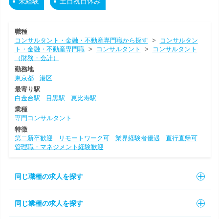
未経験
土日祝日休み
職種
コンサルタント・金融・不動産専門職から探す
>
コンサルタン
ト・金融・不動産専門職
>
コンサルタント
>
コンサルタント
（財務・会計）
勤務地
東京都
港区
最寄り駅
白金台駅
目黒駅
恵比寿駅
業種
専門コンサルタント
特徴
第二新卒歓迎
リモートワーク可
業界経験者優遇
直行直帰可
管理職・マネジメント経験歓迎
同じ職種の求人を探す
同じ業種の求人を探す