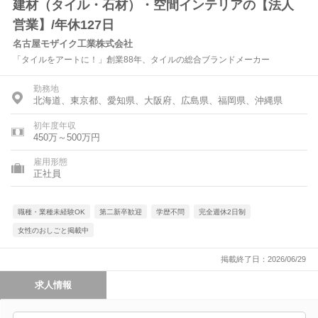
建材（タイル・石材）・空間インテリアの【法人
営業】/年休127日
名古屋モザイク工業株式会社
「タイルをアートに！」創業88年、タイルの総合ブランドメーカー
勤務地
北海道、東京都、愛知県、大阪府、広島県、福岡県、沖縄県
初年度年収
450万～500万円
雇用形態
正社員
職種・業種未経験OK
第二新卒歓迎
学歴不問
完全週休2日制
女性のおしごと掲載中
掲載終了日：2026/06/29
求人情報