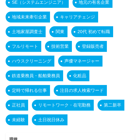
SE（システムエンジニア）
地元の有名企業
地域未来牽引企業
キャリアチェンジ
土地家屋調査士
関東
20代 初めて転職
フルリモート
技術営業
登録販売者
ハウスクリーニング
声優マネージャー
鉄道乗務員・船舶乗務員
化粧品
定時で帰れる仕事
注目の求人検索ワード
正社員
リモートワーク・在宅勤務
第二新卒
未経験
土日祝日休み
職種