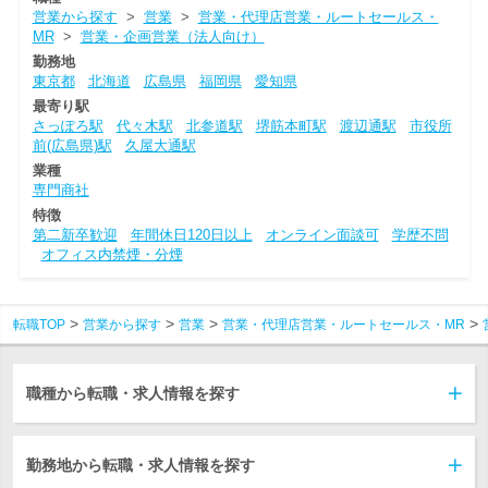
営業から探す
>
営業
>
営業・代理店営業・ルートセールス・
MR
>
営業・企画営業（法人向け）
勤務地
東京都
北海道
広島県
福岡県
愛知県
最寄り駅
さっぽろ駅
代々木駅
北参道駅
堺筋本町駅
渡辺通駅
市役所
前(広島県)駅
久屋大通駅
業種
専門商社
特徴
第二新卒歓迎
年間休日120日以上
オンライン面談可
学歴不問
オフィス内禁煙・分煙
転職TOP
営業から探す
営業
営業・代理店営業・ルートセールス・MR
職種から転職・求人情報を探す
勤務地から転職・求人情報を探す