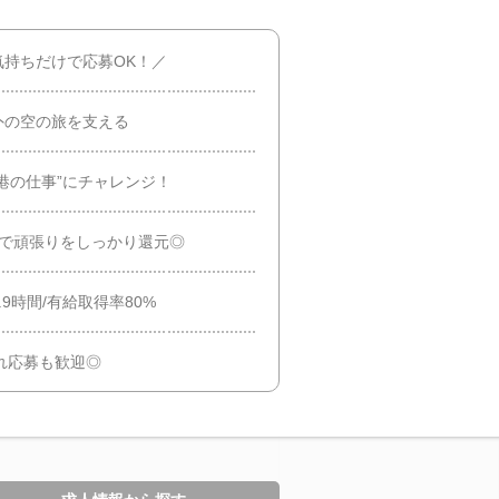
持ちだけで応募OK！／
外の空の旅を支える
港の仕事”にチャレンジ！
与で頑張りをしっかり還元◎
9時間/有給取得率80%
憧れ応募も歓迎◎