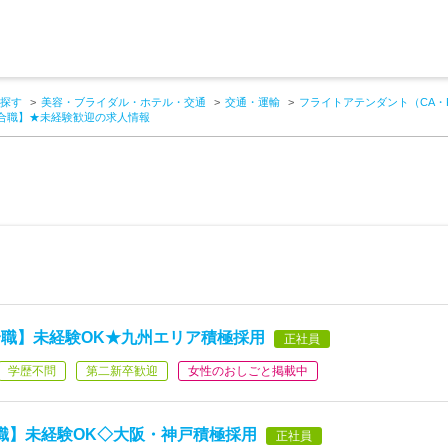
探す
美容・ブライダル・ホテル・交通
交通・運輸
フライトアテンダント（CA・
合職】★未経験歓迎の求人情報
職】未経験OK★九州エリア積極採用
正社員
学歴不問
第二新卒歓迎
女性のおしごと掲載中
職】未経験OK◇大阪・神戸積極採用
正社員