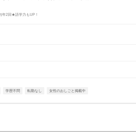
与年2回★語学力もUP！
学歴不問
転勤なし
女性のおしごと掲載中