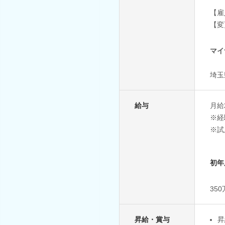
【雇
【変
マイ
埼玉
給与
月給
※経
※試
初年
35
昇給・賞与
昇