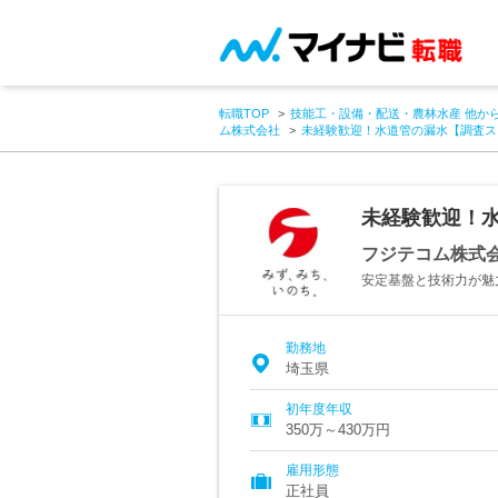
転職TOP
技能工・設備・配送・農林水産 他か
ム株式会社
未経験歓迎！水道管の漏水【調査スタ
未経験歓迎！水
フジテコム株式
安定基盤と技術力が魅
勤務地
埼玉県
初年度年収
350万～430万円
雇用形態
正社員