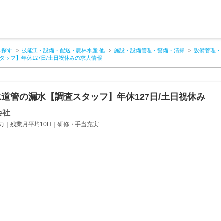
ら探す
技能工・設備・配送・農林水産 他
施設・設備管理・警備・清掃
設備管理・
ッフ】年休127日/土日祝休みの求人情報
道管の漏水【調査スタッフ】年休127日/土日祝休み
会社
力｜残業月平均10H｜研修・手当充実