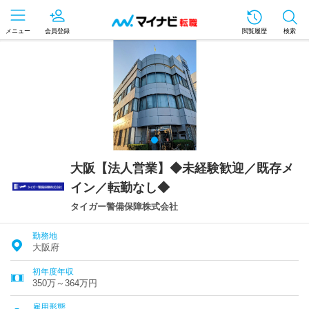
メニュー
会員登録
閲覧履歴
検索
大阪【法人営業】◆未経験歓迎／既存メ
イン／転勤なし◆
タイガー警備保障株式会社
勤務地
大阪府
初年度年収
350万～364万円
雇用形態