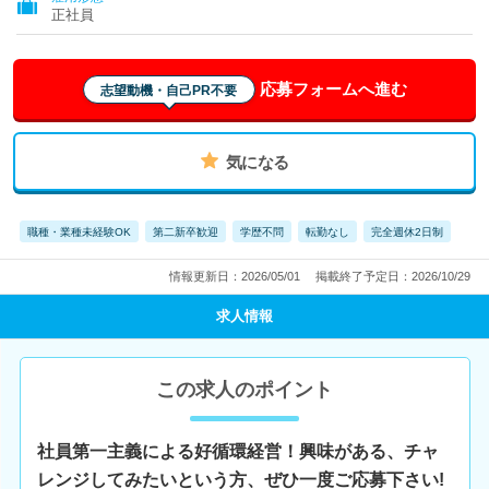
正社員
応募フォームへ進む
志望動機・自己PR不要
気になる
職種・業種未経験OK
第二新卒歓迎
学歴不問
転勤なし
完全週休2日制
情報更新日：2026/05/01
掲載終了予定日：2026/10/29
求人情報
この求人のポイント
社員第一主義による好循環経営！興味がある、チャ
レンジしてみたいという方、ぜひ一度ご応募下さい!