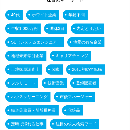
40代
ホワイト企業
年齢不問
年収1,000万円
週休3日
内定とりたい
SE（システムエンジニア）
地元の有名企業
地域未来牽引企業
キャリアチェンジ
土地家屋調査士
関東
20代 初めて転職
フルリモート
技術営業
登録販売者
ハウスクリーニング
声優マネージャー
鉄道乗務員・船舶乗務員
化粧品
定時で帰れる仕事
注目の求人検索ワード