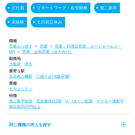
正社員
リモートワーク・在宅勤務
第二新卒
未経験
土日祝日休み
職種
営業から探す
>
営業
>
営業・代理店営業・ルートセールス・
MR
>
営業・企画営業（法人向け）
勤務地
大阪府
堺市
最寄り駅
百舌鳥八幡駅
三国ケ丘(大阪府)駅
業種
セキュリティ
特徴
第二新卒歓迎
完全週休2日制
U・Iターン歓迎
マイカー通勤可
固定給25万円以上
同じ職種の求人を探す