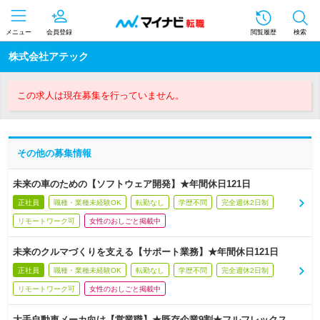
メニュー
会員登録
閲覧履歴
検索
株式会社アテック
この求人は現在募集を行っていません。
その他の募集情報
未来の車のための【ソフトウェア開発】★年間休日121日
正社員
職種・業種未経験OK
転勤なし
学歴不問
完全週休2日制
リモートワーク可
女性のおしごと掲載中
未来のクルマづくりを支える【サポート業務】★年間休日121日
正社員
職種・業種未経験OK
転勤なし
学歴不問
完全週休2日制
リモートワーク可
女性のおしごと掲載中
大手自動車メーカ向け【営業職】★既存企業9割★フルフレックス