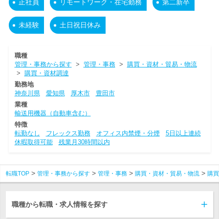
正社員
リモートワーク・在宅勤務
第二新卒
未経験
土日祝日休み
職種
管理・事務から探す
>
管理・事務
>
購買・資材・貿易・物流
>
購買・資材調達
勤務地
神奈川県
愛知県
厚木市
豊田市
業種
輸送用機器（自動車含む）
特徴
転勤なし
フレックス勤務
オフィス内禁煙・分煙
5日以上連続
休暇取得可能
残業月30時間以内
転職TOP
管理・事務から探す
管理・事務
購買・資材・貿易・物流
購買
職種から転職・求人情報を探す