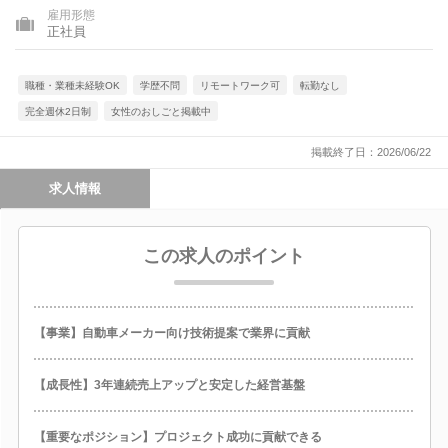
雇用形態
正社員
職種・業種未経験OK
学歴不問
リモートワーク可
転勤なし
完全週休2日制
女性のおしごと掲載中
掲載終了日：2026/06/22
求人情報
この求人のポイント
【事業】自動車メーカー向け技術提案で業界に貢献
【成長性】3年連続売上アップと安定した経営基盤
【重要なポジション】プロジェクト成功に貢献できる