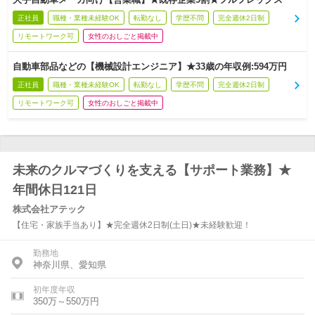
正社員
職種・業種未経験OK
転勤なし
学歴不問
完全週休2日制
リモートワーク可
女性のおしごと掲載中
自動車部品などの【機械設計エンジニア】★33歳の年収例:594万円
正社員
職種・業種未経験OK
転勤なし
学歴不問
完全週休2日制
リモートワーク可
女性のおしごと掲載中
未来のクルマづくりを支える【サポート業務】★
年間休日121日
株式会社アテック
【住宅・家族手当あり】★完全週休2日制(土日)★未経験歓迎！
勤務地
神奈川県、愛知県
初年度年収
350万～550万円