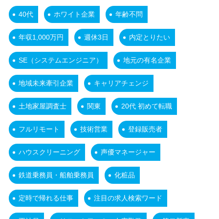
40代
ホワイト企業
年齢不問
年収1,000万円
週休3日
内定とりたい
SE（システムエンジニア）
地元の有名企業
地域未来牽引企業
キャリアチェンジ
土地家屋調査士
関東
20代 初めて転職
フルリモート
技術営業
登録販売者
ハウスクリーニング
声優マネージャー
鉄道乗務員・船舶乗務員
化粧品
定時で帰れる仕事
注目の求人検索ワード