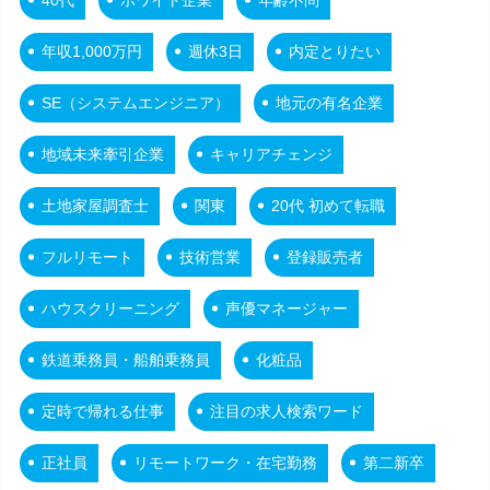
年収1,000万円
週休3日
内定とりたい
SE（システムエンジニア）
地元の有名企業
地域未来牽引企業
キャリアチェンジ
土地家屋調査士
関東
20代 初めて転職
フルリモート
技術営業
登録販売者
ハウスクリーニング
声優マネージャー
鉄道乗務員・船舶乗務員
化粧品
定時で帰れる仕事
注目の求人検索ワード
正社員
リモートワーク・在宅勤務
第二新卒