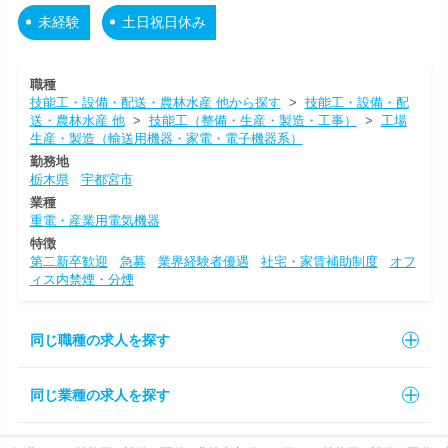
未経験
土日祝日休み
職種
技能工・設備・配送・農林水産 他から探す
>
技能工・設備・配
送・農林水産 他
>
技能工（整備・生産・製造・工事）
>
工場
生産・製造（輸送用機器・家電・電子機器系）
勤務地
栃木県
宇都宮市
業種
重電・産業用電気機器
特徴
第二新卒歓迎
急募
業界経験者優遇
社宅・家賃補助制度
オフ
ィス内禁煙・分煙
同じ職種の求人を探す
同じ業種の求人を探す