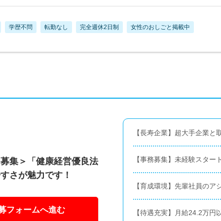
学歴不問
転勤なし
完全週休2日制
女性のおしごと掲載中
【長寿企業】超大手企業と取
【事務募集】未経験スタート
を募集＞「健康経営優良法
やすさが魅力です！
【育成環境】先輩社員のア
募フォームへ進む
【待遇充実】月給24.2万