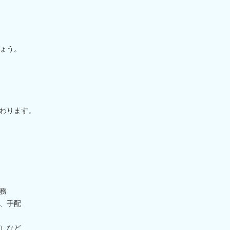
ょう。
わります。
務
、手配
）など