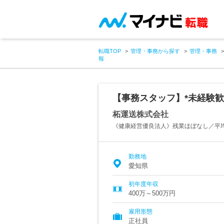
転職TOP
管理・事務から探す
管理・事務
報
【事務スタッフ】*未経験歓
柘運送株式会社
《健康経営優良法人》残業ほぼなし／平均
勤務地
愛知県
初年度年収
400万～500万円
雇用形態
正社員