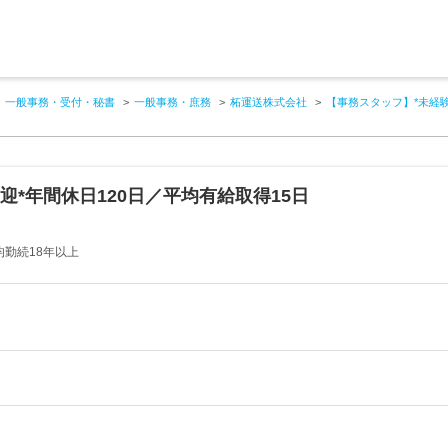
一般事務・受付・秘書
一般事務・庶務
柘運送株式会社
【事務スタッフ】*未経験
迎*年間休日120日／平均有給取得15日
勤続18年以上