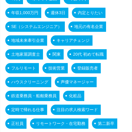
年収1,000万円
週休3日
内定とりたい
SE（システムエンジニア）
地元の有名企業
地域未来牽引企業
キャリアチェンジ
土地家屋調査士
関東
20代 初めて転職
フルリモート
技術営業
登録販売者
ハウスクリーニング
声優マネージャー
鉄道乗務員・船舶乗務員
化粧品
定時で帰れる仕事
注目の求人検索ワード
正社員
リモートワーク・在宅勤務
第二新卒