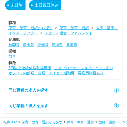
未経験
土日祝日休み
職種
保育・教育・通訳から探す
>
保育・教育・通訳
>
教師・講師・
インストラクター
>
スクール運営・マネジメント
勤務地
福岡県
埼玉県
愛知県
茨城県
北海道
業種
教育
特徴
5日以上連続休暇取得可能
ジョブローテ・ジョブチェンジあり
オフィス内禁煙・分煙
マイカー通勤可
再雇用制度あり
同じ職種の求人を探す
同じ業種の求人を探す
転職TOP
保育・教育・通訳から探す
保育・教育・通訳
教師・講師・イン