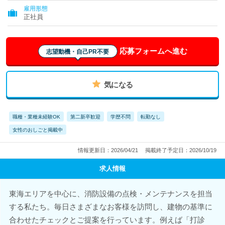
雇用形態
正社員
応募フォームへ進む
志望動機・自己PR不要
気になる
職種・業種未経験OK
第二新卒歓迎
学歴不問
転勤なし
女性のおしごと掲載中
情報更新日：2026/04/21
掲載終了予定日：2026/10/19
求人情報
東海エリアを中心に、消防設備の点検・メンテナンスを担当
する私たち。毎日さまざまなお客様を訪問し、建物の基準に
合わせたチェックとご提案を行っています。例えば「打診