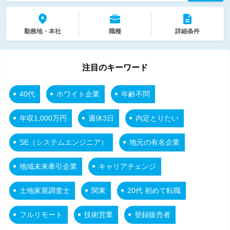
勤務地・本社
職種
詳細条件
注目のキーワード
40代
ホワイト企業
年齢不問
年収1,000万円
週休3日
内定とりたい
SE（システムエンジニア）
地元の有名企業
地域未来牽引企業
キャリアチェンジ
土地家屋調査士
関東
20代 初めて転職
フルリモート
技術営業
登録販売者