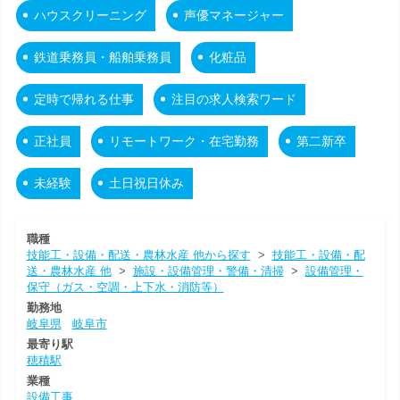
ハウスクリーニング
声優マネージャー
鉄道乗務員・船舶乗務員
化粧品
定時で帰れる仕事
注目の求人検索ワード
正社員
リモートワーク・在宅勤務
第二新卒
未経験
土日祝日休み
職種
技能工・設備・配送・農林水産 他から探す
>
技能工・設備・配
送・農林水産 他
>
施設・設備管理・警備・清掃
>
設備管理・
保守（ガス・空調・上下水・消防等）
勤務地
岐阜県
岐阜市
最寄り駅
穂積駅
業種
設備工事