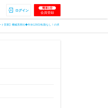
簡単1分
ログイン
会員登録
ート営業】機械系商社◆年休129日/転勤なし！の求