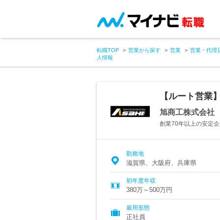
転職TOP
営業から探す
営業
営業・代理
人情報
【ルート営業】
旭商工株式会社
創業70年以上の安定
勤務地
滋賀県、大阪府、兵庫県
初年度年収
380万～500万円
雇用形態
正社員