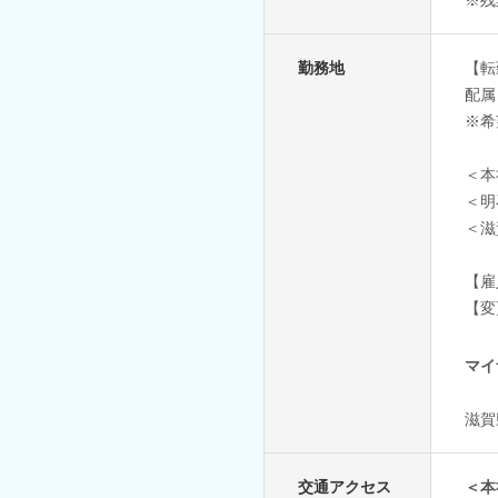
勤務地
【転
配属
※希
＜本
＜明
＜滋
【雇
【変
マイ
滋賀
交通アクセス
＜本