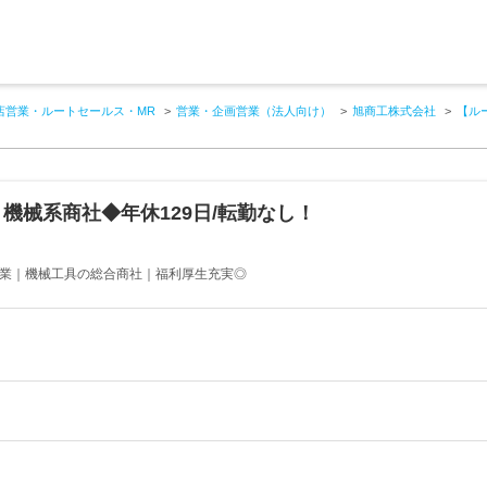
店営業・ルートセールス・MR
営業・企画営業（法人向け）
旭商工株式会社
【ル
機械系商社◆年休129日/転勤なし！
企業｜機械工具の総合商社｜福利厚生充実◎