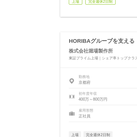
上場
完全週休2日制
HORIBAグループを支え
株式会社堀場製作所
東証プライム上場｜シェア率トップクラス
勤務地
京都府
初年度年収
400万～800万円
雇用形態
正社員
上場
完全週休2日制