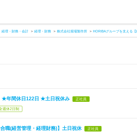
経理・財務・会計
経理・財務
株式会社堀場製作所
HORIBAグループを支える
★年間休日122日 ★土日祝休み
正社員
全週休2日制
総合職(経営管理・経理財務)】土日祝休
正社員