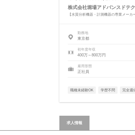
株式会社堀場アドバンスドテ
【水質分析機器・計測機器の専業メーカ
勤務地
東京都
初年度年収
400万～800万円
雇用形態
正社員
職種未経験OK
学歴不問
完全週
求人情報