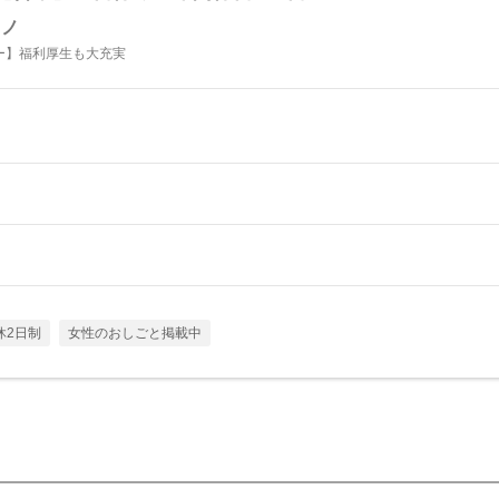
クノ
ー】福利厚生も大充実
休2日制
女性のおしごと掲載中