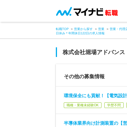
転職TOP
営業から探す
営業
営業・代理
日休み＊年間休日122日の求人情報
株式会社堀場アドバンス
その他の募集情報
環境保全にも貢献！【電気設計
職種・業種未経験OK
学歴不問
半導体業界向け計測装置の【営