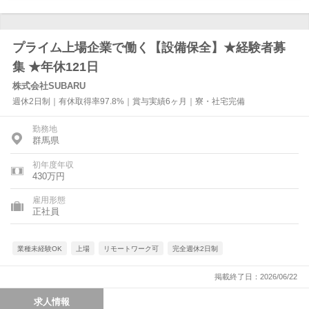
プライム上場企業で働く【設備保全】★経験者募
集 ★年休121日
株式会社SUBARU
週休2日制｜有休取得率97.8%｜賞与実績6ヶ月｜寮・社宅完備
勤務地
群馬県
初年度年収
430万円
雇用形態
正社員
業種未経験OK
上場
リモートワーク可
完全週休2日制
掲載終了日：2026/06/22
求人情報