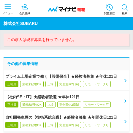
メニュー
会員登録
閲覧履歴
検索
株式会社SUBARU
この求人は現在募集を行っていません。
その他の募集情報
プライム上場企業で働く【設備保全】★経験者募集 ★年休121日
正社員
業種未経験OK
上場
完全週休2日制
リモートワーク可
【社内SE・IT】★経験者歓迎 ★年休121日
正社員
業種未経験OK
上場
完全週休2日制
リモートワーク可
自社開発車両の【技術系総合職】★経験者募集 ★年間休日121日
正社員
業種未経験OK
上場
完全週休2日制
リモートワーク可