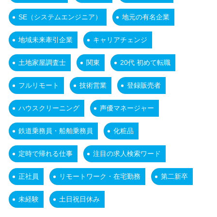
SE（システムエンジニア）
地元の有名企業
地域未来牽引企業
キャリアチェンジ
土地家屋調査士
関東
20代 初めて転職
フルリモート
技術営業
登録販売者
ハウスクリーニング
声優マネージャー
鉄道乗務員・船舶乗務員
化粧品
定時で帰れる仕事
注目の求人検索ワード
正社員
リモートワーク・在宅勤務
第二新卒
未経験
土日祝日休み