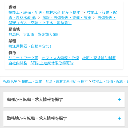
職種
技能工・設備・配送・農林水産 他から探す
>
技能工・設備・配
送・農林水産 他
>
施設・設備管理・警備・清掃
>
設備管理・
保守（ガス・空調・上下水・消防等）
勤務地
群馬県
太田市
邑楽郡大泉町
業種
輸送用機器（自動車含む）
特徴
リモートワーク可
オフィス内禁煙・分煙
社宅・家賃補助制度
自社内開発
5日以上連続休暇取得可能
転職TOP
技能工・設備・配送・農林水産 他から探す
技能工・設備・配送・
職種から転職・求人情報を探す
勤務地から転職・求人情報を探す