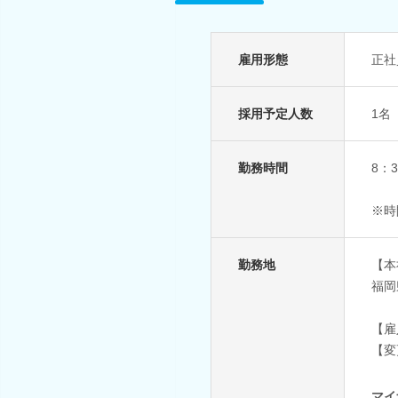
雇用形態
正社
採用予定人数
1名
勤務時間
8：
※時
勤務地
【本
福岡
【雇
【変
マイ