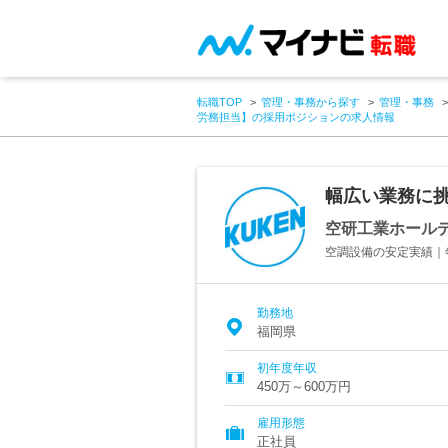
転職TOP
管理・事務から探す
管理・事務
労務担当】の採用ポジションの求人情報
幅広い業務に
空研工業ホール
空調設備の安定実績｜
勤務地
福岡県
初年度年収
450万～600万円
雇用形態
正社員