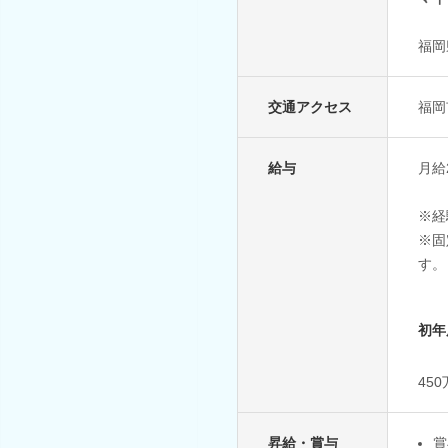
福岡
交通アクセス
福岡
給与
月給2
※経
※固
す。
初年
45
昇給・賞与
賞