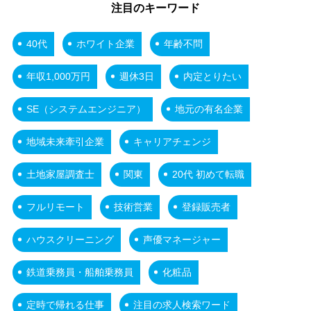
注目のキーワード
40代
ホワイト企業
年齢不問
年収1,000万円
週休3日
内定とりたい
SE（システムエンジニア）
地元の有名企業
地域未来牽引企業
キャリアチェンジ
土地家屋調査士
関東
20代 初めて転職
フルリモート
技術営業
登録販売者
ハウスクリーニング
声優マネージャー
鉄道乗務員・船舶乗務員
化粧品
定時で帰れる仕事
注目の求人検索ワード