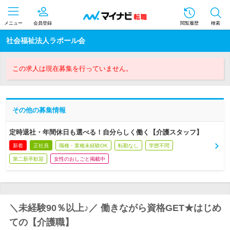
メニュー
会員登録
閲覧履歴
検索
社会福祉法人ラポール会
この求人は現在募集を行っていません。
その他の募集情報
定時退社・年間休日も選べる！自分らしく働く【介護スタッフ】
新着
正社員
職種・業種未経験OK
転勤なし
学歴不問
第二新卒歓迎
女性のおしごと掲載中
＼未経験90％以上♪／ 働きながら資格GET★はじめ
ての【介護職】