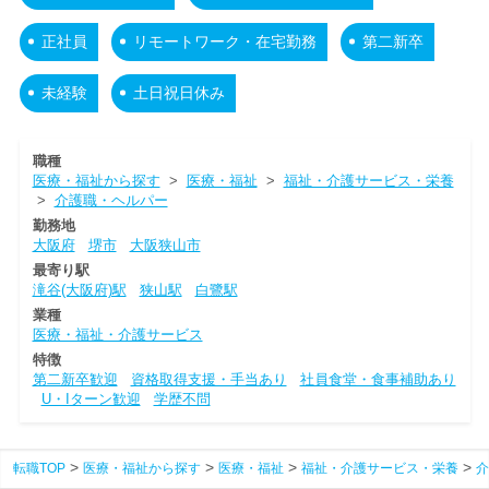
正社員
リモートワーク・在宅勤務
第二新卒
未経験
土日祝日休み
職種
医療・福祉から探す
>
医療・福祉
>
福祉・介護サービス・栄養
>
介護職・ヘルパー
勤務地
大阪府
堺市
大阪狭山市
最寄り駅
滝谷(大阪府)駅
狭山駅
白鷺駅
業種
医療・福祉・介護サービス
特徴
第二新卒歓迎
資格取得支援・手当あり
社員食堂・食事補助あり
U・Iターン歓迎
学歴不問
転職TOP
医療・福祉から探す
医療・福祉
福祉・介護サービス・栄養
介