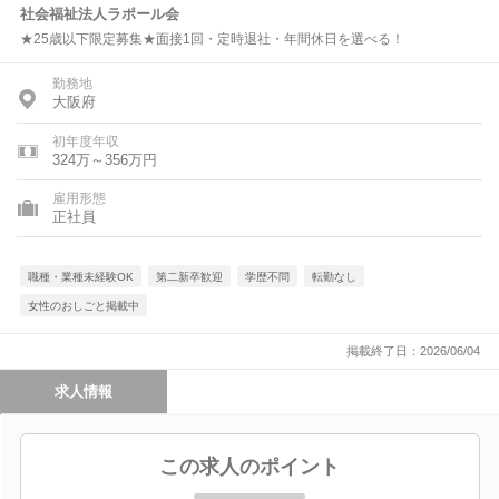
社会福祉法人ラポール会
★25歳以下限定募集★面接1回・定時退社・年間休日を選べる！
勤務地
大阪府
初年度年収
324万～356万円
雇用形態
正社員
職種・業種未経験OK
第二新卒歓迎
学歴不問
転勤なし
女性のおしごと掲載中
掲載終了日：2026/06/04
求人情報
この求人のポイント