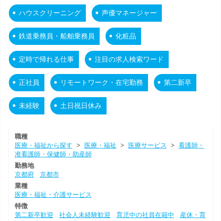
ハウスクリーニング
声優マネージャー
鉄道乗務員・船舶乗務員
化粧品
定時で帰れる仕事
注目の求人検索ワード
正社員
リモートワーク・在宅勤務
第二新卒
未経験
土日祝日休み
職種
医療・福祉から探す
>
医療・福祉
>
医療サービス
>
看護師・
准看護師・保健師・助産師
勤務地
京都府
京都市
業種
医療・福祉・介護サービス
特徴
第二新卒歓迎
社会人未経験歓迎
育児中の社員在籍中
産休・育