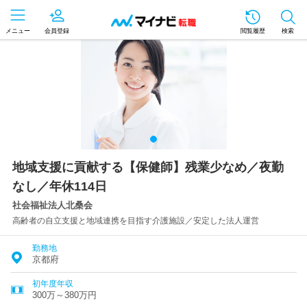
メニュー
会員登録
閲覧履歴
検索
地域支援に貢献する【保健師】残業少なめ／夜勤
なし／年休114日
社会福祉法人北桑会
高齢者の自立支援と地域連携を目指す介護施設／安定した法人運営
勤務地
京都府
初年度年収
300万～380万円