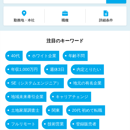
勤務地・本社
職種
詳細条件
注目のキーワード
40代
ホワイト企業
年齢不問
年収1,000万円
週休3日
内定とりたい
SE（システムエンジニア）
地元の有名企業
地域未来牽引企業
キャリアチェンジ
土地家屋調査士
関東
20代 初めて転職
フルリモート
技術営業
登録販売者