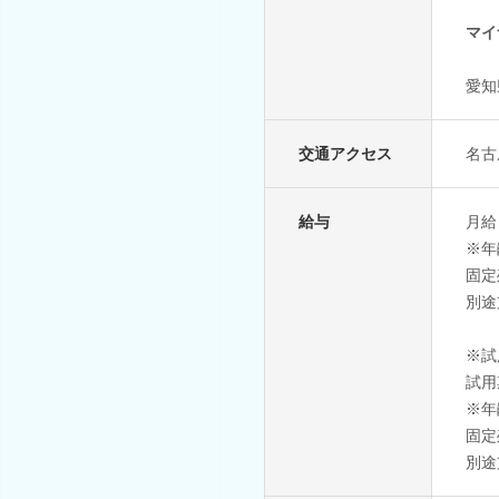
マイ
愛知
交通アクセス
名古
給与
月給
※年
固定
別途
※試
試用
※年
固定
別途