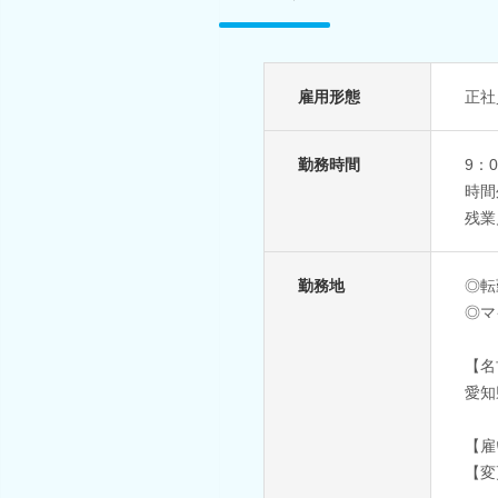
雇用形態
正社
勤務時間
9：
時間
残業
勤務地
◎転
◎マ
【名
愛知
【雇
【変