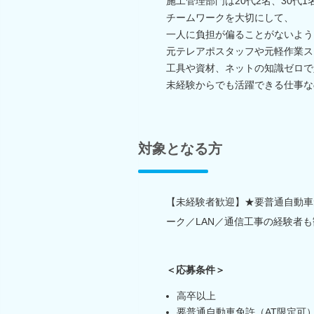
施工管理部門は20代2名、30代
チームワークを大切にして、
一人に負担が偏ることがないよう
元テレアポスタッフや元軽作業ス
工具や資材、ネットの知識ゼロで
未経験からでも活躍できる仕事な
対象となる方
【未経験者歓迎】★要普通自動車
ーク／LAN／通信工事の経験者
＜応募条件＞
高卒以上
要普通自動車免許（AT限定可