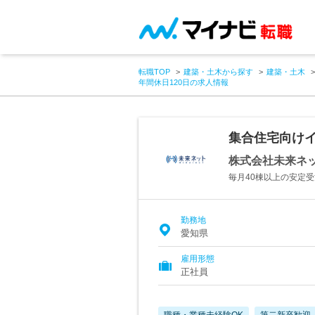
転職TOP
建築・土木から探す
建築・土木
年間休日120日の求人情報
集合住宅向けイ
株式会社未来ネ
毎月40棟以上の安定受
勤務地
愛知県
雇用形態
正社員
職種・業種未経験OK
第二新卒歓迎