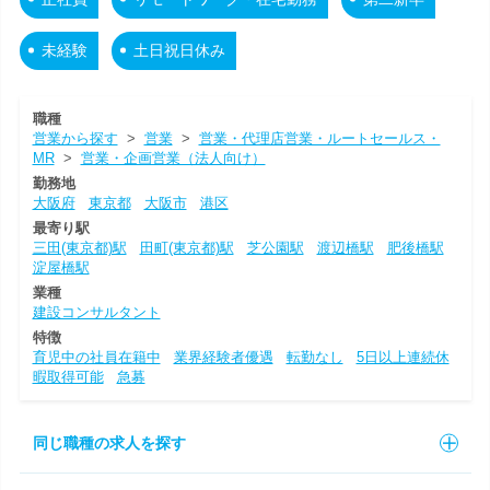
未経験
土日祝日休み
職種
営業から探す
>
営業
>
営業・代理店営業・ルートセールス・
MR
>
営業・企画営業（法人向け）
勤務地
大阪府
東京都
大阪市
港区
最寄り駅
三田(東京都)駅
田町(東京都)駅
芝公園駅
渡辺橋駅
肥後橋駅
淀屋橋駅
業種
建設コンサルタント
特徴
育児中の社員在籍中
業界経験者優遇
転勤なし
5日以上連続休
暇取得可能
急募
同じ職種の求人を探す