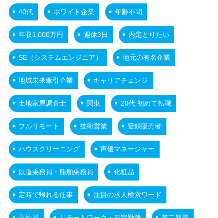
40代
ホワイト企業
年齢不問
年収1,000万円
週休3日
内定とりたい
SE（システムエンジニア）
地元の有名企業
地域未来牽引企業
キャリアチェンジ
土地家屋調査士
関東
20代 初めて転職
フルリモート
技術営業
登録販売者
ハウスクリーニング
声優マネージャー
鉄道乗務員・船舶乗務員
化粧品
定時で帰れる仕事
注目の求人検索ワード
正社員
リモートワーク・在宅勤務
第二新卒