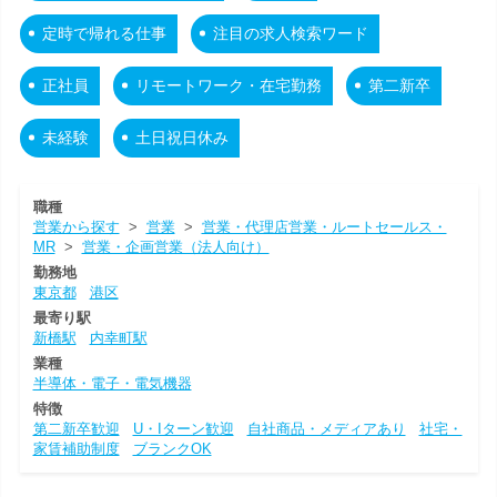
定時で帰れる仕事
注目の求人検索ワード
正社員
リモートワーク・在宅勤務
第二新卒
未経験
土日祝日休み
職種
営業から探す
>
営業
>
営業・代理店営業・ルートセールス・
MR
>
営業・企画営業（法人向け）
勤務地
東京都
港区
最寄り駅
新橋駅
内幸町駅
業種
半導体・電子・電気機器
特徴
第二新卒歓迎
U・Iターン歓迎
自社商品・メディアあり
社宅・
家賃補助制度
ブランクOK