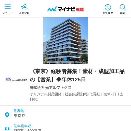
メニュー
会員登録
閲覧履歴
検索
《東京》経験者募集！素材・成型加工品
の【営業】◆年休125日
株式会社光アルファクス
オリジナル製品開発｜社会的課題解決に貢献｜完休2日（土
日祝）
勤務地
東京都
初年度年収
380万～500万円