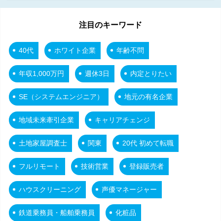
注目のキーワード
40代
ホワイト企業
年齢不問
年収1,000万円
週休3日
内定とりたい
SE（システムエンジニア）
地元の有名企業
地域未来牽引企業
キャリアチェンジ
土地家屋調査士
関東
20代 初めて転職
フルリモート
技術営業
登録販売者
ハウスクリーニング
声優マネージャー
鉄道乗務員・船舶乗務員
化粧品