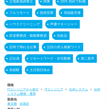
土地家屋調査士
関東
20代 初めて転職
フルリモート
技術営業
登録販売者
ハウスクリーニング
声優マネージャー
鉄道乗務員・船舶乗務員
化粧品
定時で帰れる仕事
注目の求人検索ワード
正社員
リモートワーク・在宅勤務
第二新卒
未経験
土日祝日休み
職種
ITエンジニアから探す
>
ITエンジニア
>
社内システム
>
社内
システム開発・運用
勤務地
東京都
目黒区