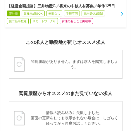
【経営企画担当】三井物産G／将来の中核人材募集／年休125日
正社員
業種未経験OK
転勤なし
学歴不問
完全週休2日制
第二新卒歓迎
リモートワーク可
女性のおしごと掲載中
この求人と勤務地が同じオススメ求人
閲覧履歴がありません。まずは求人を閲覧しましょ
う。
閲覧履歴からオススメのまだ見ていない求人
情報の読み込みに失敗しました。
画面の更新をしても表示されない場合は、しばらく
経ってから再度お試しください。