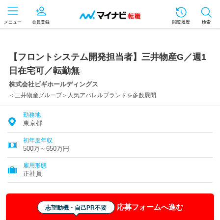
メニュー
会員登録
閲覧履歴
検索
【フロントシステム開発担当者】三井物産G／週1
日在宅可／転勤無
株式会社ビギホールディングス
＜三井物産グループ＞人気アパレルブランドを多数展開
勤務地
東京都
初年度年収
500万～650万円
雇用形態
正社員
応募フォームへ進む
志望動機・自己PR不要