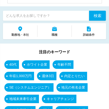
検索
どんな求人をお探しですか？
勤務地・本社
職種
詳細条件
注目のキーワード
40代
ホワイト企業
年齢不問
年収1,000万円
週休3日
内定とりたい
SE（システムエンジニア）
地元の有名企業
地域未来牽引企業
キャリアチェンジ