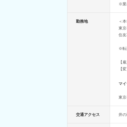
※業
勤務地
＜本
東京
住友
※転
【雇
【変
マイ
東京
交通アクセス
井の