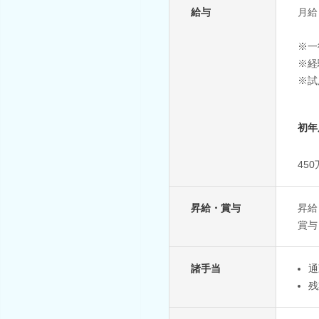
給与
月給：
※一
※経
※試
初年
45
昇給・賞与
昇給
賞与
諸手当
通
残