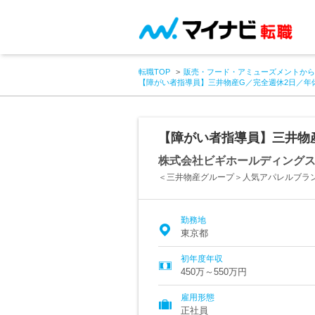
転職TOP
販売・フード・アミューズメントから
【障がい者指導員】三井物産G／完全週休2日／年休
【障がい者指導員】三井物産
株式会社ビギホールディング
＜三井物産グループ＞人気アパレルブラ
勤務地
東京都
初年度年収
450万～550万円
雇用形態
正社員