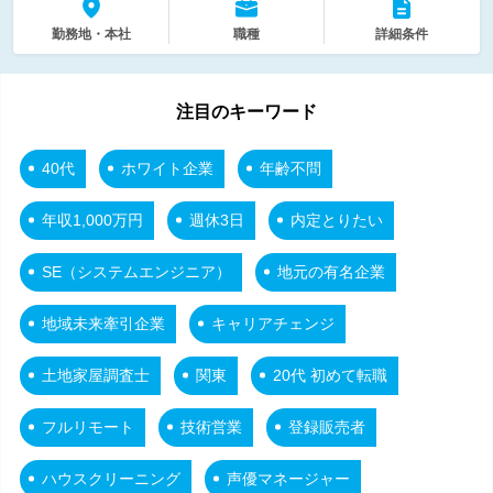
勤務地・本社
職種
詳細条件
注目のキーワード
40代
ホワイト企業
年齢不問
年収1,000万円
週休3日
内定とりたい
SE（システムエンジニア）
地元の有名企業
地域未来牽引企業
キャリアチェンジ
土地家屋調査士
関東
20代 初めて転職
フルリモート
技術営業
登録販売者
ハウスクリーニング
声優マネージャー