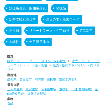
鉄道乗務員・船舶乗務員
化粧品
定時で帰れる仕事
注目の求人検索ワード
正社員
リモートワーク・在宅勤務
第二新卒
未経験
土日祝日休み
職種
販売・フード・アミューズメントから探す
>
販売・フード・アミ
ューズメント
>
小売・流通
>
販売・販売アドバイザー・売り場
担当
勤務地
愛知県
名古屋市
岡崎市
豊橋市
愛知郡東郷町
最寄り駅
三河知立駅
北安城駅
名電山中駅
豊橋駅
日進(愛知県)駅
金
山(愛知県)駅
近鉄名古屋駅
業種
食品