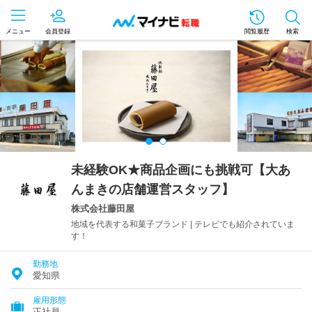
メニュー
会員登録
閲覧履歴
検索
未経験OK★商品企画にも挑戦可【大あ
んまきの店舗運営スタッフ】
株式会社藤田屋
地域を代表する和菓子ブランド | テレビでも紹介されていま
す！
勤務地
愛知県
雇用形態
正社員