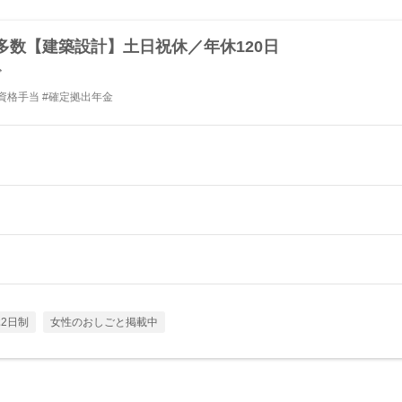
多数【建築設計】土日祝休／年休120日
グ
資格手当 #確定拠出年金
2日制
女性のおしごと掲載中