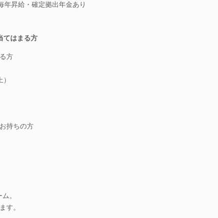
◎毎年昇給・確定拠出年金あり
当てはまる方
る方
上）
お持ちの方
ーム。
ます。