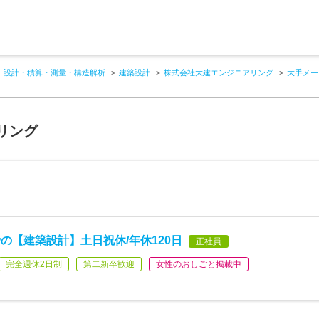
設計・積算・測量・構造解析
建築設計
株式会社大建エンジニアリング
大手メー
リング
の【建築設計】土日祝休/年休120日
正社員
完全週休2日制
第二新卒歓迎
女性のおしごと掲載中