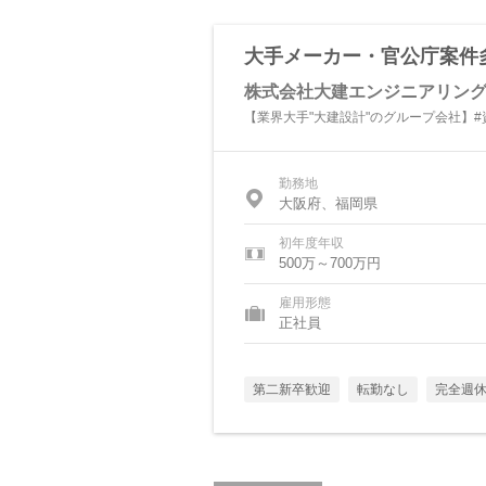
大手メーカー・官公庁案件
株式会社大建エンジニアリン
【業界大手"大建設計"のグループ会社】#
勤務地
大阪府、福岡県
初年度年収
500万～700万円
雇用形態
正社員
第二新卒歓迎
転勤なし
完全週休