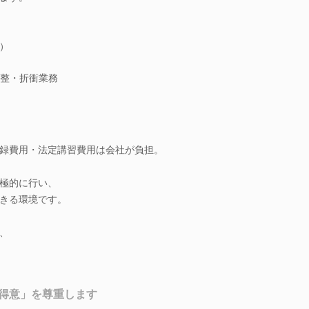
）
整・折衝業務
録費用・法定講習費用は会社が負担。
極的に行い、
きる環境です。
、
得意」を尊重します