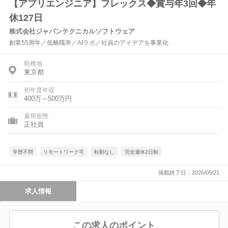
【アプリエンジニア】フレックス◆賞与年3回◆年
休127日
株式会社ジャパンテクニカルソフトウェア
創業55周年／低離職率／AIラボ／社員のアイデアを事業化
勤務地
東京都
初年度年収
400万～500万円
雇用形態
正社員
学歴不問
リモートワーク可
転勤なし
完全週休2日制
掲載終了日：2026/05/21
求人情報
この求人のポイント