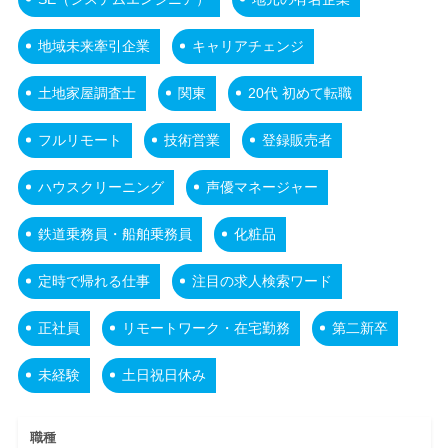
地域未来牽引企業
キャリアチェンジ
土地家屋調査士
関東
20代 初めて転職
フルリモート
技術営業
登録販売者
ハウスクリーニング
声優マネージャー
鉄道乗務員・船舶乗務員
化粧品
定時で帰れる仕事
注目の求人検索ワード
正社員
リモートワーク・在宅勤務
第二新卒
未経験
土日祝日休み
職種