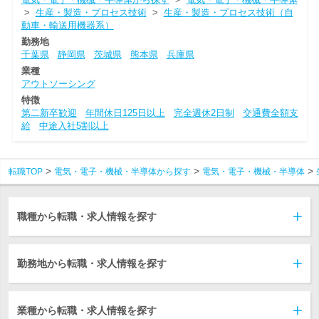
>
生産・製造・プロセス技術
>
生産・製造・プロセス技術（自
動車・輸送用機器系）
勤務地
千葉県
静岡県
茨城県
熊本県
兵庫県
業種
アウトソーシング
特徴
第二新卒歓迎
年間休日125日以上
完全週休2日制
交通費全額支
給
中途入社5割以上
転職TOP
電気・電子・機械・半導体から探す
電気・電子・機械・半導体
職種から転職・求人情報を探す
勤務地から転職・求人情報を探す
業種から転職・求人情報を探す