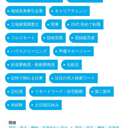
地域未来牽引企業
キャリアチェンジ
土地家屋調査士
関東
20代 初めて転職
フルリモート
技術営業
登録販売者
ハウスクリーニング
声優マネージャー
鉄道乗務員・船舶乗務員
化粧品
定時で帰れる仕事
注目の求人検索ワード
正社員
リモートワーク・在宅勤務
第二新卒
未経験
土日祝日休み
職種
電気・電子・機械・半導体から探す
>
電気・電子・機械・半導体