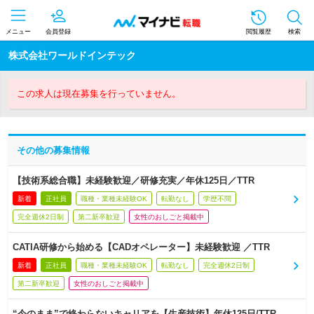
メニュー
会員登録
閲覧履歴
検索
株式会社ワールドインテック
この求人は現在募集を行っていません。
その他の募集情報
【技術系総合職】未経験歓迎／研修充実／年休125日／TTR
新着
正社員
職種・業種未経験OK
転勤なし
学歴不問
完全週休2日制
第二新卒歓迎
女性のおしごと掲載中
CATIA研修から始める【CADオペレーター】未経験歓迎 ／TTR
新着
正社員
職種・業種未経験OK
転勤なし
完全週休2日制
第二新卒歓迎
女性のおしごと掲載中
“今のまま”で終わらないキャリアを【生産技術】年休125日/TTR