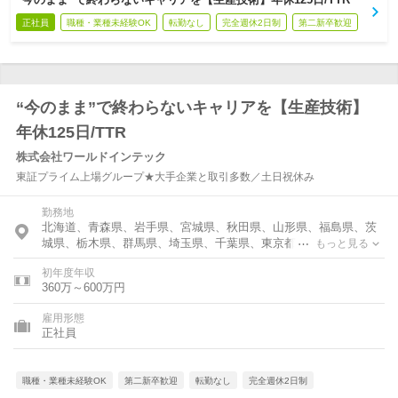
正社員
職種・業種未経験OK
転勤なし
完全週休2日制
第二新卒歓迎
“今のまま”で終わらないキャリアを【生産技術】
年休125日/TTR
株式会社ワールドインテック
東証プライム上場グループ★大手企業と取引多数／土日祝休み
勤務地
北海道、青森県、岩手県、宮城県、秋田県、山形県、福島県、茨
城県、栃木県、群馬県、埼玉県、千葉県、東京都、神奈川県、富
もっと見る
山県、石川県、福井県、新潟県、山梨県、長野県、岐阜県、静岡
初年度年収
県、愛知県、三重県、滋賀県、京都府、大阪府、兵庫県、奈良
360万～600万円
県、和歌山県、鳥取県、島根県、岡山県、広島県、山口県、徳島
県、香川県、愛媛県、高知県、福岡県、佐賀県、長崎県、熊本
雇用形態
県、大分県、宮崎県、鹿児島県
正社員
職種・業種未経験OK
第二新卒歓迎
転勤なし
完全週休2日制