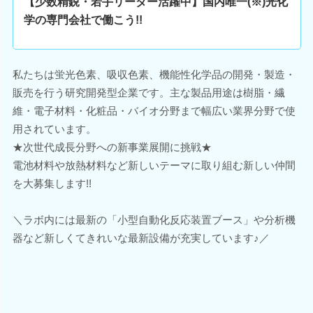
【少数精鋭・若手リーダー活躍中】国内唯一(※)光化
学の専門会社で働こう!!
私たちは蛍光色素、吸収色素、機能性化学品の開発・製造・
販売を行う研究開発型企業です。主な製品用途は樹脂・繊
維・電子材料・化粧品・バイオ分野まで幅広い業界分野で使
用されています。
★次世代成長分野への新事業展開に挑戦★
電池材料や放熱材料など新しいテーマに取り組む新しい仲間
を大募集します!!
＼ラボ内には最新の「小型自動化反応装置ブース」や分析機
器など新しくてきれいな最新設備が充実しています♪／