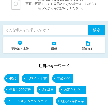
画面の更新をしても表示されない場合は、しばらく
経ってから再度お試しください。
検索
どんな求人をお探しですか？
勤務地・本社
職種
詳細条件
注目のキーワード
40代
ホワイト企業
年齢不問
年収1,000万円
週休3日
内定とりたい
SE（システムエンジニア）
地元の有名企業