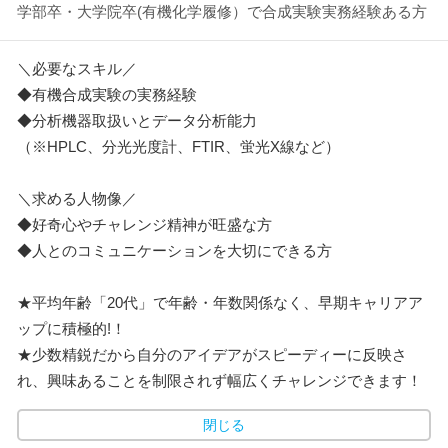
学部卒・大学院卒(有機化学履修）で合成実験実務経験ある方
＼必要なスキル／
◆有機合成実験の実務経験
◆分析機器取扱いとデータ分析能力
（※HPLC、分光光度計、FTIR、蛍光X線など）
＼求める人物像／
◆好奇心やチャレンジ精神が旺盛な方
◆人とのコミュニケーションを大切にできる方
★平均年齢「20代」で年齢・年数関係なく、早期キャリアア
ップに積極的!！
★少数精鋭だから自分のアイデアがスピーディーに反映さ
れ、興味あることを制限されず幅広くチャレンジできます！
閉じる