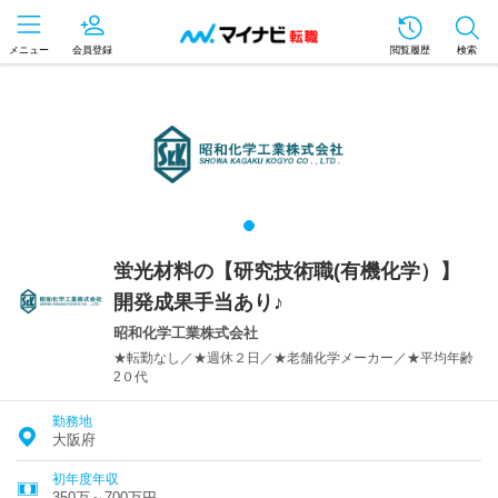
メニュー
会員登録
閲覧履歴
検索
蛍光材料の【研究技術職(有機化学）】
開発成果手当あり♪
昭和化学工業株式会社
★転勤なし／★週休２日／★老舗化学メーカー／★平均年齢
2０代
勤務地
大阪府
初年度年収
350万～700万円