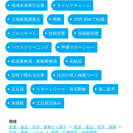
地域未来牽引企業
キャリアチェンジ
土地家屋調査士
関東
20代 初めて転職
フルリモート
技術営業
登録販売者
ハウスクリーニング
声優マネージャー
鉄道乗務員・船舶乗務員
化粧品
定時で帰れる仕事
注目の求人検索ワード
正社員
リモートワーク・在宅勤務
第二新卒
未経験
土日祝日休み
職種
医薬・食品・化学・素材から探す
>
医薬・食品・化学・素材
>
化学・素材・バイオ
>
基礎・応用研究・技術開発