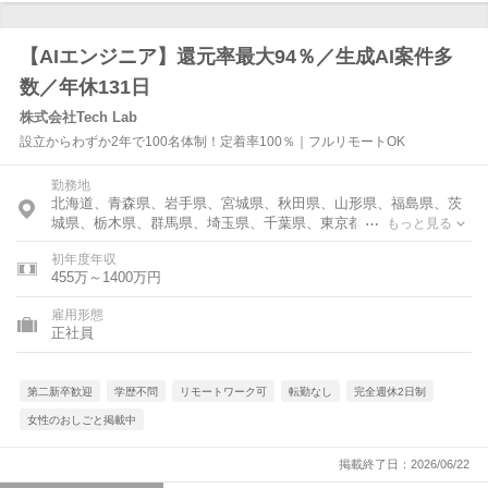
【AIエンジニア】還元率最大94％／生成AI案件多
数／年休131日
株式会社Tech Lab
設立からわずか2年で100名体制！定着率100％｜フルリモートOK
勤務地
北海道、青森県、岩手県、宮城県、秋田県、山形県、福島県、茨
城県、栃木県、群馬県、埼玉県、千葉県、東京都、神奈川県、富
もっと見る
山県、石川県、福井県、新潟県、山梨県、長野県、岐阜県、静岡
初年度年収
県、愛知県、三重県、滋賀県、京都府、大阪府、兵庫県、奈良
455万～1400万円
県、和歌山県、鳥取県、島根県、岡山県、広島県、山口県、徳島
県、香川県、愛媛県、高知県、福岡県、佐賀県、長崎県、熊本
雇用形態
県、大分県、宮崎県、鹿児島県、沖縄県
正社員
第二新卒歓迎
学歴不問
リモートワーク可
転勤なし
完全週休2日制
女性のおしごと掲載中
掲載終了日：2026/06/22