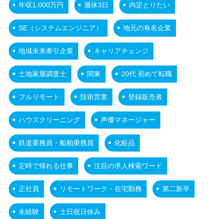
年収1,000万円
週休3日
内定とりたい
SE（システムエンジニア）
地元の有名企業
地域未来牽引企業
キャリアチェンジ
土地家屋調査士
関東
20代 初めて転職
フルリモート
技術営業
登録販売者
ハウスクリーニング
声優マネージャー
鉄道乗務員・船舶乗務員
化粧品
定時で帰れる仕事
注目の求人検索ワード
正社員
リモートワーク・在宅勤務
第二新卒
未経験
土日祝日休み