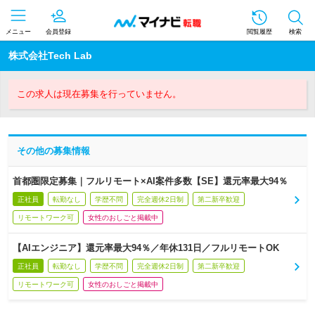
メニュー
会員登録
閲覧履歴
検索
株式会社Tech Lab
この求人は現在募集を行っていません。
その他の募集情報
首都圏限定募集｜フルリモート×AI案件多数【SE】還元率最大94％
正社員
転勤なし
学歴不問
完全週休2日制
第二新卒歓迎
リモートワーク可
女性のおしごと掲載中
【AIエンジニア】還元率最大94％／年休131日／フルリモートOK
正社員
転勤なし
学歴不問
完全週休2日制
第二新卒歓迎
リモートワーク可
女性のおしごと掲載中