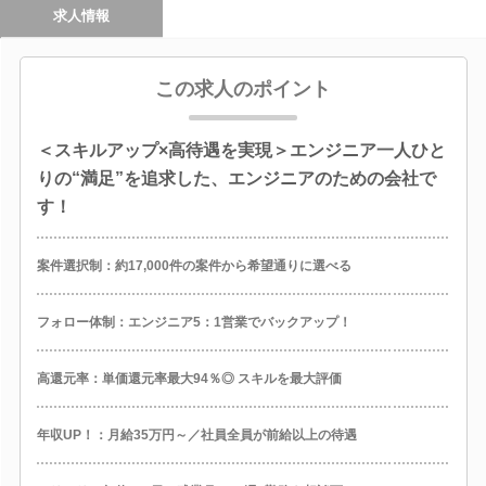
求人情報
この求人のポイント
＜スキルアップ×高待遇を実現＞エンジニア一人ひと
りの“満足”を追求した、エンジニアのための会社で
す！
案件選択制：約17,000件の案件から希望通りに選べる
フォロー体制：エンジニア5：1営業でバックアップ！
高還元率：単価還元率最大94％◎ スキルを最大評価
年収UP！：月給35万円～／社員全員が前給以上の待遇