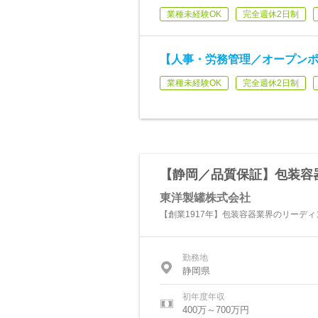
業種未経験OK
完全週休2日制
【人事・労務管理／オープンポ
業種未経験OK
完全週休2日制
【静岡／品質保証】包装容
東洋製罐株式会社
【創業1917年】包装容器業界のリーデ
勤務地
静岡県
初年度年収
400万～700万円