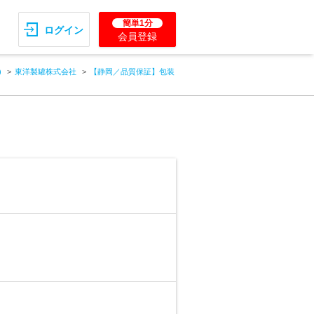
簡単1分
ログイン
会員登録
)
東洋製罐株式会社
【静岡／品質保証】包装