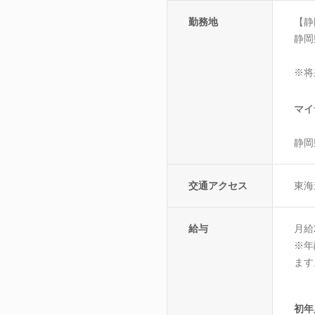
勤務地
【静
静岡
※将
マイ
静岡
交通アクセス
東海
給与
月給
※年
ます
初年