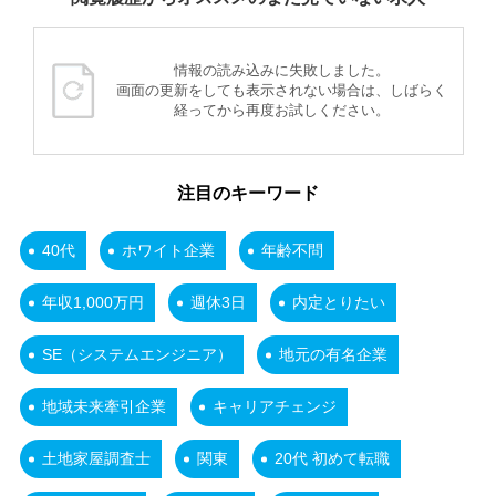
情報の読み込みに失敗しました。
画面の更新をしても表示されない場合は、しばらく
経ってから再度お試しください。
注目のキーワード
40代
ホワイト企業
年齢不問
年収1,000万円
週休3日
内定とりたい
SE（システムエンジニア）
地元の有名企業
地域未来牽引企業
キャリアチェンジ
土地家屋調査士
関東
20代 初めて転職