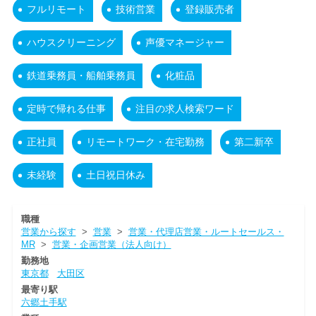
フルリモート
技術営業
登録販売者
ハウスクリーニング
声優マネージャー
鉄道乗務員・船舶乗務員
化粧品
定時で帰れる仕事
注目の求人検索ワード
正社員
リモートワーク・在宅勤務
第二新卒
未経験
土日祝日休み
職種
営業から探す
>
営業
>
営業・代理店営業・ルートセールス・
MR
>
営業・企画営業（法人向け）
勤務地
東京都
大田区
最寄り駅
六郷土手駅