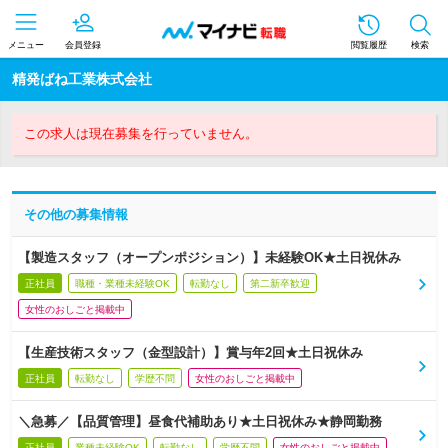
メニュー
会員登録
閲覧履歴
検索
精発ばね工業株式会社
この求人は現在募集を行っていません。
その他の募集情報
【製造スタッフ（オープンポジション）】未経験OK★土日祝休み
正社員
職種・業種未経験OK
転勤なし
第二新卒歓迎
女性のおしごと掲載中
【生産技術スタッフ（金型設計）】賞与年2回★土日祝休み
正社員
転勤なし
学歴不問
女性のおしごと掲載中
＼急募／【品質管理】昼食代補助あり★土日祝休み★静岡勤務
正社員
業種未経験OK
転勤なし
学歴不問
女性のおしごと掲載中