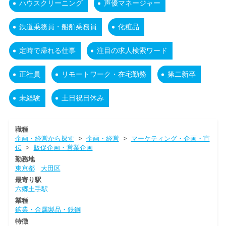
ハウスクリーニング
声優マネージャー
鉄道乗務員・船舶乗務員
化粧品
定時で帰れる仕事
注目の求人検索ワード
正社員
リモートワーク・在宅勤務
第二新卒
未経験
土日祝日休み
職種
企画・経営から探す
>
企画・経営
>
マーケティング・企画・宣
伝
>
販促企画・営業企画
勤務地
東京都
大田区
最寄り駅
六郷土手駅
業種
鉱業・金属製品・鉄鋼
特徴