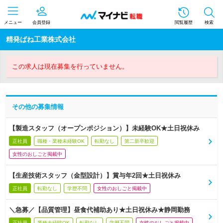
メニュー
会員登録
閲覧履歴
検索
精発ばね工業株式会社
この求人は現在募集を行っていません。
その他の募集情報
【製造スタッフ（オープンポジション）】未経験OK★土日祝休み
正社員
職種・業種未経験OK
転勤なし
第二新卒歓迎
女性のおしごと掲載中
【生産技術スタッフ（金型設計）】賞与年2回★土日祝休み
正社員
転勤なし
学歴不問
女性のおしごと掲載中
＼急募／【品質管理】昼食代補助あり★土日祝休み★静岡勤務
正社員
業種未経験OK
転勤なし
学歴不問
女性のおしごと掲載中