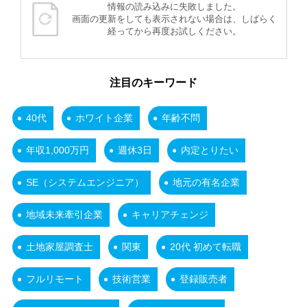
情報の読み込みに失敗しました。
画面の更新をしても表示されない場合は、しばらく
経ってから再度お試しください。
注目のキーワード
40代
ホワイト企業
年齢不問
年収1,000万円
週休3日
内定とりたい
SE（システムエンジニア）
地元の有名企業
地域未来牽引企業
キャリアチェンジ
土地家屋調査士
関東
20代 初めて転職
フルリモート
技術営業
登録販売者