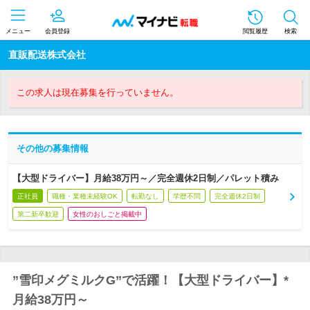
メニュー
会員登録
閲覧履歴
検索
直販配送株式会社
この求人は現在募集を行っていません。
その他の募集情報
【大型ドライバー】月給38万円～／完全週休2日制／パレット積み
正社員
職種・業種未経験OK
転勤なし
学歴不問
完全週休2日制
第二新卒歓迎
女性のおしごと掲載中
”雪印メグミルクG”で活躍！【大型ドライバー】*
月給38万円～