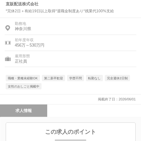
直販配送株式会社
*完休2日＋有給19日以上取得*退職金制度あり*残業代100%支給
勤務地
神奈川県
初年度年収
456万～530万円
雇用形態
正社員
職種・業種未経験OK
第二新卒歓迎
学歴不問
転勤なし
完全週休2日制
女性のおしごと掲載中
掲載終了日：2026/06/01
求人情報
この求人のポイント