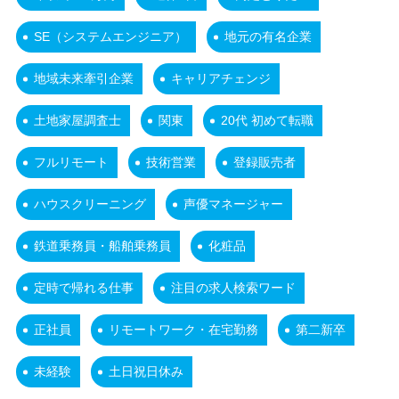
SE（システムエンジニア）
地元の有名企業
地域未来牽引企業
キャリアチェンジ
土地家屋調査士
関東
20代 初めて転職
フルリモート
技術営業
登録販売者
ハウスクリーニング
声優マネージャー
鉄道乗務員・船舶乗務員
化粧品
定時で帰れる仕事
注目の求人検索ワード
正社員
リモートワーク・在宅勤務
第二新卒
未経験
土日祝日休み