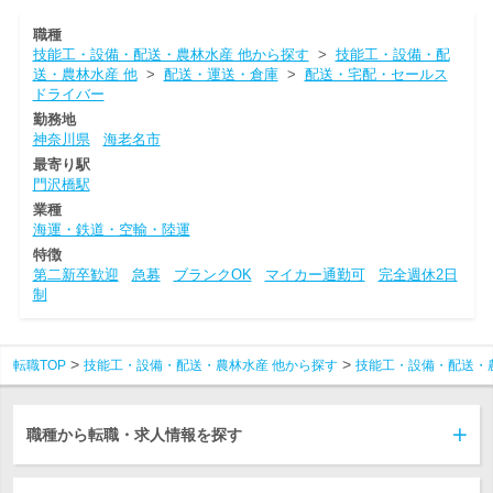
職種
技能工・設備・配送・農林水産 他から探す
>
技能工・設備・配
送・農林水産 他
>
配送・運送・倉庫
>
配送・宅配・セールス
ドライバー
勤務地
神奈川県
海老名市
最寄り駅
門沢橋駅
業種
海運・鉄道・空輸・陸運
特徴
第二新卒歓迎
急募
ブランクOK
マイカー通勤可
完全週休2日
制
転職TOP
技能工・設備・配送・農林水産 他から探す
技能工・設備・配送・
職種から転職・求人情報を探す