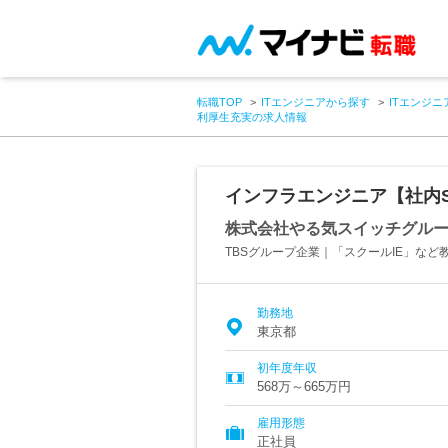
転職TOP
ITエンジニアから探す
ITエンジニ
利厚生充実の求人情報
インフラエンジニア【社内S
株式会社やる気スイッチグル
TBSグループ企業｜「スクールIE」など
勤務地
東京都
初年度年収
568万～665万円
雇用形態
正社員