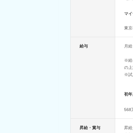
マイ
東京
給与
月給：
※給
の上
※試
初年
56
昇給・賞与
昇給