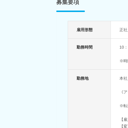
募集要項
雇用形態
正社
勤務時間
10
※時
勤務地
本社
《ア
※転
【雇
【変