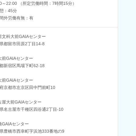
:00～22:00 （所定労働時間：7時間15分）
憩：45分
間外労働有無：有
留文科大前GAIAセンター
県都留市田原2丁目14-8
大前GAIAセンター
都新宿区馬場下町62‐18
大前GAIAセンター
府京都市左京区田中門前町10
古屋大前GAIAセンター
県名古屋市千種区四谷通2丁目-10
橋GAIAセンター
県豊橋市西幸町字浜池333番地の9