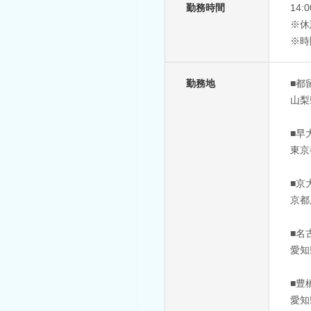
勤務時間
14
※休
※時
勤務地
■都
山梨
■早
東京
■京
京都
■名
愛知
■豊
愛知