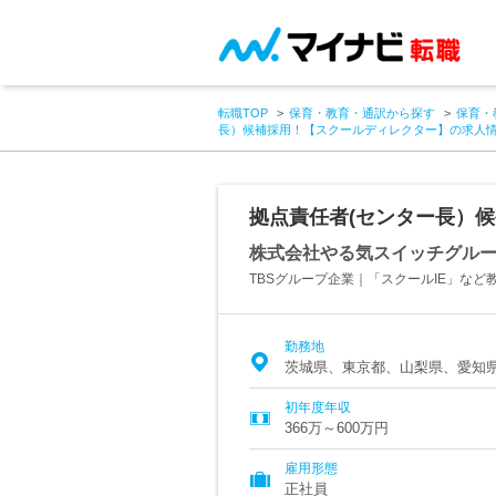
転職TOP
保育・教育・通訳から探す
保育・
長）候補採用！【スクールディレクター】の求人
拠点責任者(センター長）
株式会社やる気スイッチグル
TBSグループ企業｜「スクールIE」など
勤務地
茨城県、東京都、山梨県、愛知
初年度年収
366万～600万円
雇用形態
正社員