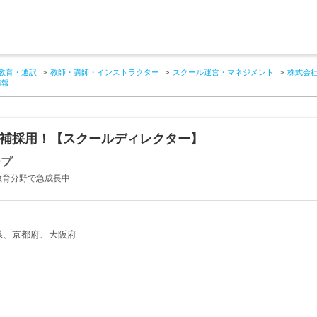
教育・通訳
教師・講師・インストラクター
スクール運営・マネジメント
株式会
情報
候補採用！【スクールディレクター】
ープ
教育分野で急成長中
県、京都府、大阪府