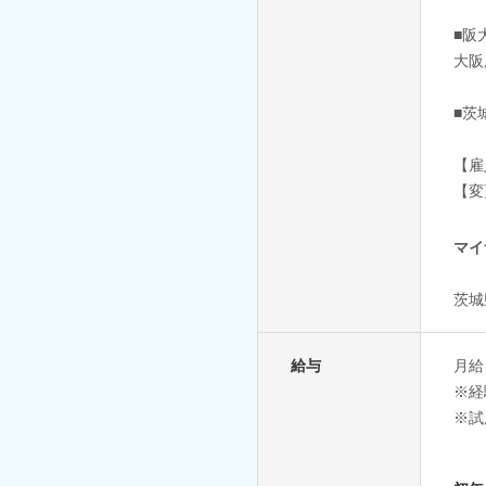
■阪
大阪
■茨
【雇
【変
マイ
茨城
給与
月給：
※経
※試