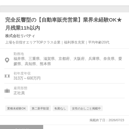
完全反響型の【自動車販売営業】業界未経験OK★
月残業11h以内
株式会社リバティ
上場を目指すエリアTOPクラス企業｜福利厚生充実｜平均年齢20代
勤務地
福井県、三重県、滋賀県、京都府、大阪府、兵庫県、奈良県、愛
媛県、高知県、熊本県
初年度年収
313万～600万円
雇用形態
正社員
業種未経験OK
第二新卒歓迎
転勤なし
女性のおしごと掲載中
掲載終了日：2026/07/23