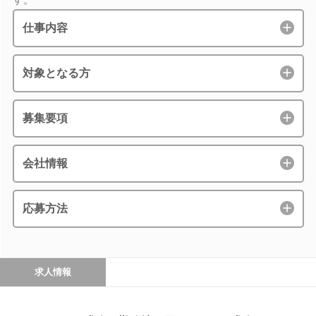
仕事内容
対象となる方
募集要項
会社情報
応募方法
求人情報