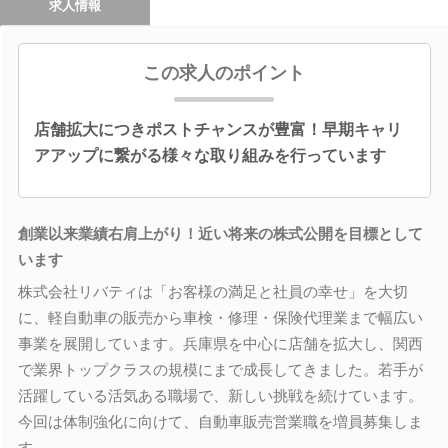
求人情報
この求人のポイント
店舗拡大につきポストチャンスが豊富！早期キャリ
アアップに繋がる様々な取り組みを行っています
創業以来業績右肩上がり！近い将来の株式公開を目標として
います
株式会社リバティは「お客様の満足と社員の幸せ」を大切
に、軽自動車の販売から車検・修理・保険代理業まで幅広い
事業を展開しています。兵庫県を中心に店舗を拡大し、関西
で業界トップクラスの規模にまで成長してきました。若手が
活躍している活気ある職場で、新しい挑戦を続けています。
今回は体制強化に向けて、自動車販売営業職を増員募集しま
す。