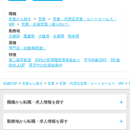
職種
営業から探す
>
営業
>
営業・代理店営業・ルートセールス・
MR
>
営業・企画営業（個人向け）
勤務地
京都府
愛媛県
大阪府
兵庫県
熊本県
業種
専門店（自動車関連）
特徴
第二新卒歓迎
20代の管理職登用実績あり
平均年齢20代
3年連
続売上UP
育児中の社員在籍中
転職TOP
営業から探す
営業
営業・代理店営業・ルートセールス・MR
職種から転職・求人情報を探す
勤務地から転職・求人情報を探す