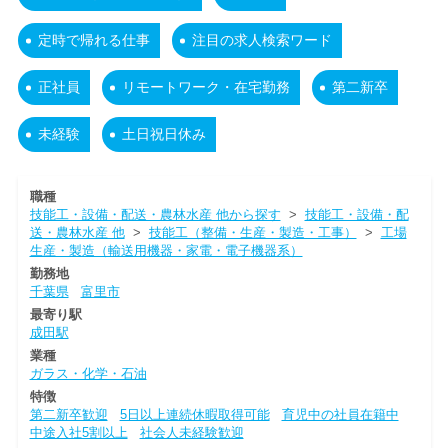
定時で帰れる仕事
注目の求人検索ワード
正社員
リモートワーク・在宅勤務
第二新卒
未経験
土日祝日休み
職種
技能工・設備・配送・農林水産 他から探す
>
技能工・設備・配
送・農林水産 他
>
技能工（整備・生産・製造・工事）
>
工場
生産・製造（輸送用機器・家電・電子機器系）
勤務地
千葉県
富里市
最寄り駅
成田駅
業種
ガラス・化学・石油
特徴
第二新卒歓迎
5日以上連続休暇取得可能
育児中の社員在籍中
中途入社5割以上
社会人未経験歓迎