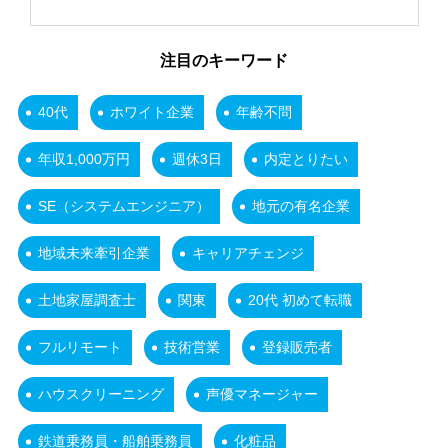
注目のキーワード
40代
ホワイト企業
年齢不問
年収1,000万円
週休3日
内定とりたい
SE（システムエンジニア）
地元の有名企業
地域未来牽引企業
キャリアチェンジ
土地家屋調査士
関東
20代 初めて転職
フルリモート
技術営業
登録販売者
ハウスクリーニング
声優マネージャー
鉄道乗務員・船舶乗務員
化粧品