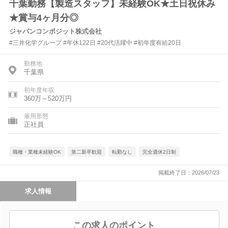
千葉勤務【製造スタッフ】未経験OK★土日祝休み
★賞与4ヶ月分◎
ジャパンコンポジット株式会社
#三井化学グループ #年休122日 #20代活躍中 #初年度有給20日
勤務地
千葉県
初年度年収
360万～520万円
雇用形態
正社員
職種・業種未経験OK
第二新卒歓迎
転勤なし
完全週休2日制
掲載終了日：2026/07/23
求人情報
この求人のポイント