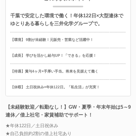
千葉で安定した環境で働く！年休122日×大型連休で
ゆとりある暮らしを三井化学グループで。
【環境】 9割が未経験！元販売・営業など活躍中！
【成長】 学びを活かし給与UP！「できる」を応援！
【待遇】賞与4ヶ月×手厚い手当。将来を見据えて働く
【休暇】 土日祝休み×年休122日。「私生活」が充実！
【未経験歓迎／転勤なし！】GW・夏季・年末年始は5～9
連休／借上社宅・家賃補助でサポート！
★年休122日／土日祝休み
★自己負担約2割の借上社宅あり